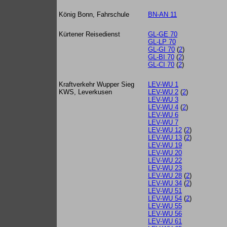
König Bonn, Fahrschule
BN-AN 11
Kürtener Reisedienst
GL-GE 70
GL-LP 70
GL-GI 70
(
2
)
GL-BI 70
(
2
)
GL-CI 70
(
2
)
Kraftverkehr Wupper Sieg
LEV-WU 1
KWS, Leverkusen
LEV-WU 2
(
2
)
LEV-WU 3
LEV-WU 4
(
2
)
LEV-WU 6
LEV-WU 7
LEV-WU 12
(
2
)
LEV-WU 13
(
2
)
LEV-WU 19
LEV-WU 20
LEV-WU 22
LEV-WU 23
LEV-WU 28
(
2
)
LEV-WU 34
(
2
)
LEV-WU 51
LEV-WU 54
(
2
)
LEV-WU 55
LEV-WU 56
LEV-WU 61