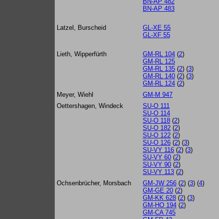
BN-AP 482
BN-AP 483
Latzel, Burscheid
GL-XE 55
GL-XF 55
Lieth, Wipperfürth
GM-RL 104
(
2
)
GM-RL 125
GM-RL 135
(
2
) (
3
)
GM-RL 140
(
2
) (
3
)
GM-RL 124
(
2
)
Meyer, Wiehl
GM-M 947
Oettershagen, Windeck
SU-O 111
SU-O 114
SU-O 118
(
2
)
SU-O 182
(
2
)
SU-O 122
(
2
)
SU-O 126
(
2
) (
3
)
SU-VY 116
(
2
) (
3
)
SU-VY 60
(
2
)
SU-VY 90
(
2
)
SU-VY 113
(
2
)
Ochsenbrücher, Morsbach
GM-JW 256
(
2
) (
3
) (
4
)
GM-GE 20
(
2
)
GM-KK 628
(
2
) (
3
)
GM-HO 194
(
2
)
GM-CA 745