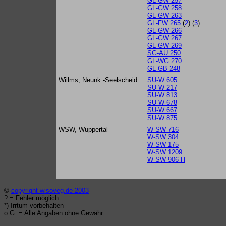
GL-GW 257
GL-GW 258
GL-GW 263
GL-FW 265
(
2
) (
3
)
GL-GW 266
GL-GW 267
GL-GW 269
SG-AU 250
GL-WG 270
GL-GB 248
Willms, Neunk.-Seelscheid
SU-W 605
SU-W 217
SU-W 813
SU-W 678
SU-W 667
SU-W 875
WSW, Wuppertal
W-SW 716
W-SW 304
W-SW 175
W-SW 1209
W-SW 906 H
©
copyright wisoveg.de 2003
? = Fehler möglich
*) Irrtum vorbehalten
o.G. = Alle Angaben ohne Gewähr