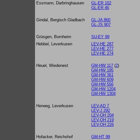
Essmann, Darbringhausen
GL-ER 102
GL-ER 46
Gindal, Bergisch Gladbach
GL-JA 860
GL-JS 907
Grüsgen, Bornheim
SU-EY 99
Hebbel, Leverkusen
LEV-HE 287
LEV-HE 277
LEV-HE 274
Heuel, Wiedenest
GM-HW 117
(
2
)
GM-HW 195
GM-HW 361
GM-HW 609
GM-HW 556
GM-HW 1204
GM-HW 1304
Herweg, Leverkusen
LEV-AD 7
LEV-J 292
LEV-OH 204
LEV-OH 219
LEV-OH 226
Hofacker, Reichshof
GM-HT 99