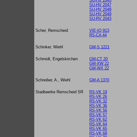
SU-HV 2045
SU-HV 2047
SU-HV 2048
SU-HV 2049
SU-RV 2043
Scher, Remscheid
VIE-IQ 913
RS-CA 44
Schinker, Wiehl
GM-S 1221
Schmidt, Engelskirchen
GM-CT 20
GM-XW 22
GM-WX 22
Schreiber, A., Wiehl
GM-A 1370
Stadtwerke Remscheid SR
RS-VK 19
RS-VK 26
RS-VK 32
RS-VK 36
RS-VK 56
RS-VK 57
RS-VK 62
RS-VK 64
RS-VK 65
RS-VK 68