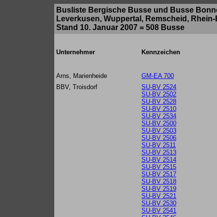
Busliste Bergische Busse und Busse Bon
Leverkusen, Wuppertal, Remscheid, Rhein-B
Stand 10. Januar 2007 = 508 Busse
Unternehmer
Kennzeichen
Arns, Marienheide
GM-EA 700
BBV, Troisdorf
SU-BV 2524
SU-BV 2502
SU-BV 2528
SU-BV 2510
SU-BV 2534
SU-BV 2500
SU-BV 2503
SU-BV 2506
SU-BV 2511
SU-BV 2513
SU-BV 2514
SU-BV 2515
SU-BV 2517
SU-BV 2518
SU-BV 2519
SU-BV 2521
SU-BV 2530
SU-BV 2541