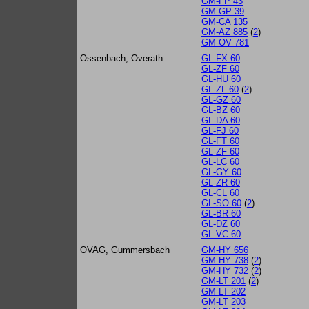
GM-FP 43
GM-GP 39
GM-CA 135
GM-AZ 885
(
2
)
GM-OV 781
Ossenbach, Overath
GL-FX 60
GL-ZF 60
GL-HU 60
GL-ZL 60
(
2
)
GL-GZ 60
GL-BZ 60
GL-DA 60
GL-FJ 60
GL-FT 60
GL-ZF 60
GL-LC 60
GL-GY 60
GL-ZR 60
GL-CL 60
GL-SO 60
(
2
)
GL-BR 60
GL-DZ 60
GL-VC 60
OVAG, Gummersbach
GM-HY 656
GM-HY 738
(
2
)
GM-HY 732
(
2
)
GM-LT 201
(
2
)
GM-LT 202
GM-LT 203