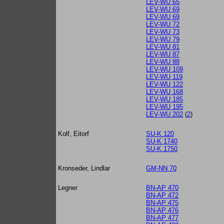
LEV-WU 65
LEV-WU 69
LEV-WU 69
LEV-WU 72
LEV-WU 73
LEV-WU 79
LEV-WU 81
LEV-WU 87
LEV-WU 88
LEV-WU 109
LEV-WU 119
LEV-WU 122
LEV-WU 168
LEV-WU 185
LEV-WU 195
LEV-WU 202
(
2
)
Kolf, Eitorf
SU-K 120
SU-K 1740
SU-K 1750
Kronseder, Lindlar
GM-NN 70
Legner
BN-AP 470
BN-AP 472
BN-AP 475
BN-AP 476
BN-AP 477