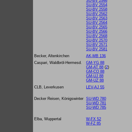
SU-BV 2546
SU-BV 2554
SU-BV 2558
SU-BV 2562
SU-BV 2563
SU-BV 2564
SU-BV 2565
SU-BV 2566
SU-BV 2568
SU-BV 2570
SU-BV 2571
SU-BV 2581
Becker, Altenkirchen
AK-MB 136
Caspari, Waldbröl-Hermesd.
GM-YG 88
GM-AT 88
(
2
)
GM-CO 88
GM-UJ 88
GM-UZ 88
CLB, Leverkusen
LEV-AJ 55
Decker Reisen, Königswinter
SU-WD 780
SU-WD 781
SU-WD 785
Elba, Wuppertal
W-FX 52
W-FZ 85