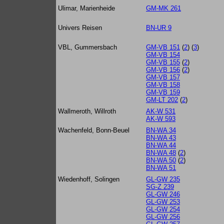
Ulimar, Marienheide
GM-MK 261
Univers Reisen
BN-UR 9
VBL, Gummersbach
GM-VB 151
(
2
) (
3
)
GM-VB 154
GM-VB 155
(
2
)
GM-VB 156
(
2
)
GM-VB 157
GM-VB 158
GM-VB 159
GM-LT 202
(
2
)
Wallmeroth, Willroth
AK-W 531
AK-W 593
Wachenfeld, Bonn-Beuel
BN-WA 34
BN-WA 43
BN-WA 44
BN-WA 48
(
2
)
BN-WA 50
(
2
)
BN-WA 51
Wiedenhoff, Solingen
GL-GW 235
SG-Z 239
GL-GW 246
GL-GW 253
GL-GW 254
GL-GW 256