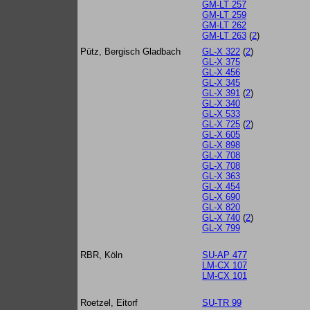
GM-LT 257
GM-LT 259
GM-LT 262
GM-LT 263
(
2
)
Pütz, Bergisch Gladbach
GL-X 322
(
2
)
GL-X 375
GL-X 456
GL-X 345
GL-X 391
(
2
)
GL-X 340
GL-X 533
GL-X 725
(
2
)
GL-X 605
GL-X 898
GL-X 708
GL-X 708
GL-X 363
GL-X 454
GL-X 690
GL-X 820
GL-X 740
(
2
)
GL-X 799
RBR, Köln
SU-AP 477
LM-CX 107
LM-CX 101
Roetzel, Eitorf
SU-TR 99