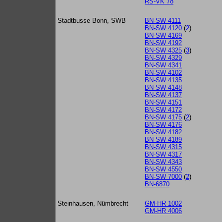
RS-VK 78
Stadtbusse Bonn, SWB
BN-SW 4111
BN-SW 4120
(
2
)
BN-SW 4169
BN-SW 4192
BN-SW 4325
(
3
)
BN-SW 4329
BN-SW 4341
BN-SW 4102
BN-SW 4135
BN-SW 4148
BN-SW 4137
BN-SW 4151
BN-SW 4172
BN-SW 4175
(
2
)
BN-SW 4176
BN-SW 4182
BN-SW 4189
BN-SW 4315
BN-SW 4317
BN-SW 4343
BN-SW 4550
BN-SW 7000
(
2
)
BN-6870
Steinhausen, Nümbrecht
GM-HR 1002
GM-HR 4006