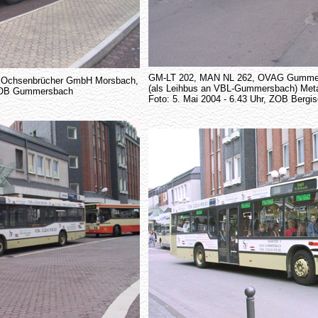
GM-LT 202, MAN NL 262, OVAG Gumme
. Ochsenbrücher GmbH Morsbach,
(als Leihbus an VBL-Gummersbach) Metal
, ZOB Gummersbach
Foto: 5. Mai 2004 - 6.43 Uhr, ZOB Bergi