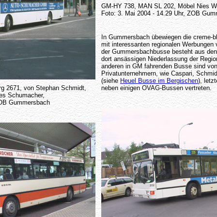
GM-HY 738, MAN SL 202, Möbel Nies W
Foto: 3. Mai 2004 - 14.29 Uhr, ZOB Gu
In Gummersbach übewiegen die creme-b
mit interessanten regionalen Werbungen v
der Gummersbachbusse besteht aus den 
dort ansässigen Niederlassung der Regi
anderen in GM fahrenden Busse sind von
Privatunternehmern, wie Caspari, Schmi
(siehe
Heuel Busse im Bergischen
), let
g 2671, von Stephan Schmidt,
neben einigen OVAG-Bussen vertreten.
des Schumacher,
, ZOB Gummersbach