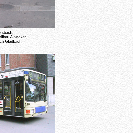
rsbach,
lbau Altwicker,
sch Gladbach