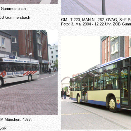
G Gummersbach,
, ZOB Gummersbach
GM-LT 220, MAN NL 262, OVAG, S+F Per
Foto: 3. Mai 2004 - 12.22 Uhr, ZOB Gu
M München, 4877,
 GbR