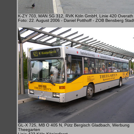
K-ZY 703, MAN SG 312, RVK Köln GmbH, Linie 420 Overath 
Foto: 22. August 2006 - Daniel Potthoff - ZOB Bensberg Sta
GL-X 725, MB O 405 N, Pütz Bergisch Gladbach, Werbung
Theegarten