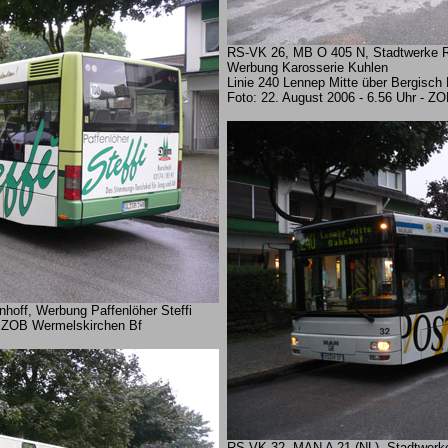
RS-VK 26, MB O 405 N, Stadtwerke 
Werbung Karosserie Kuhlen
Linie 240 Lennep Mitte über Bergisch
Foto: 22. August 2006 - 6.56 Uhr - Z
off, Werbung Paffenlöher Steffi
 - ZOB Wermelskirchen Bf
RS-VK 32, MAN A 21 (NL), Stadtwer