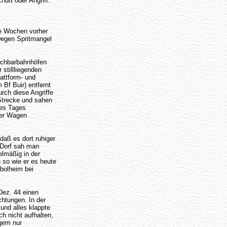
huß oder Angriff.
ge Wochen vorher
wegen Spritmangel
Nachbarbahnhöfen
 stillliegenden
attform- und
Bf Buir) entfernt
urch diese Angriffe
 Strecke und sahen
nes Tages
der Wagen
daß es dort ruhiger
 Dorf sah man
elmäßig in der
so wie er es heute
rbolheim bei
Dez. 44 einen
htungen. In der
und alles klappte
h nicht aufhalten,
ngem nur