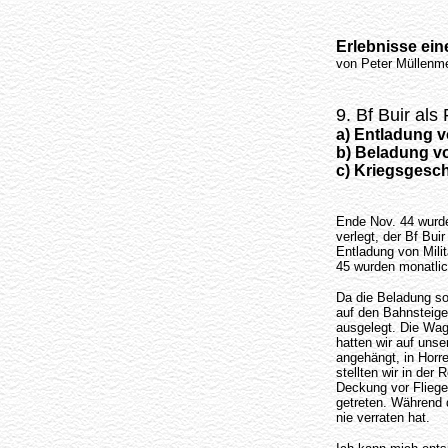
Erlebnisse ein
von Peter Müllenme
9. Bf Buir als
a) Entladung 
b) Beladung v
c) Kriegsgesc
Ende Nov. 44 wurde
verlegt, der Bf Bui
Entladung von Mili
45 wurden monatlic
Da die Beladung so
auf den Bahnsteige
ausgelegt. Die Wag
hatten wir auf unse
angehängt, in Horr
stellten wir in de
Deckung vor Flieger
getreten. Während d
nie verraten hat.