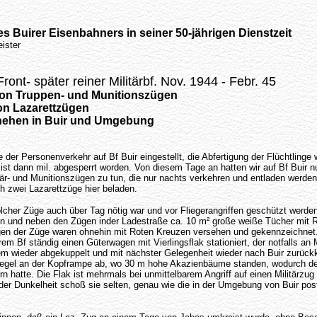
es Buirer Eisenbahners in seiner 50-jährigen Dienstzeit
ister
 Front- später reiner Militärbf. Nov. 1944 - Febr. 45
von Truppen- und Munitionszügen
on Lazarettzügen
hehen in Buir und Umgebung
 der Personenverkehr auf Bf Buir eingestellt, die Abfertigung der Flüchtling
r ist dann mil. abgesperrt worden. Von diesem Tage an hatten wir auf Bf Buir n
tär- und Munitionszügen zu tun, die nur nachts verkehren und entladen werden
h zwei Lazarettzüge hier beladen.
lcher Züge auch über Tag nötig war und vor Fliegerangriffen geschützt werd
n und neben den Zügen inder Ladestraße ca. 10 m² große weiße Tücher mit 
en der Züge waren ohnehin mit Roten Kreuzen versehen und gekennzeichnet.
rem Bf ständig einen Güterwagen mit Vierlingsflak stationiert, der notfalls an 
em wieder abgekuppelt und mit nächster Gelegenheit wieder nach Buir zurü
r Regel an der Kopframpe ab, wo 30 m hohe Akazienbäume standen, wodurch 
n hatte. Die Flak ist mehrmals bei unmittelbarem Angriff auf einen Militärzug 
er Dunkelheit schoß sie selten, genau wie die in der Umgebung von Buir posti