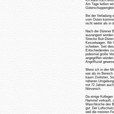
Ich kann mich ents
Am Tage ließen wi
Güterschuppengleis
Bei der Verladung 
vom Osten kommend 
nicht weiter als in
Nach der Dürener B
ausrangiert worden 
Strecke Buir-Düren 
Kesselwagen. Wir l
schieben. Seit dies
Entscheidendes zu 
jedesmal große Ve
angegriffen würden.
Angriffsziel gewes
Wenn ich in den Mo
war als im Bereich
kaum Zivilisten, So
näheren Umgebung v
mit 72 Jahren auch 
Nörvenich.
Da einige Kollegen
Hammel verkauft, d
Waschküche des Bah
gut. Der Luftschut
weil die meisten F