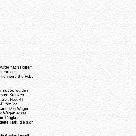
e wurde nach Horrem
ur mit der
 konnten. Bis Febr.
en mußte, wurden
Roten Kreuzen
 Seit Nov. 44
Militärzüge
ckkam. Den Wagen
der Wagen etwas
in Tätigkeit
erte Flak, die sich