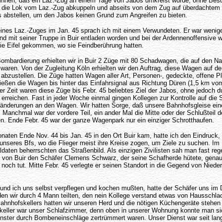
innen, daß ein Laz.-Zug an einem Tage von Jabos umkreist wurde, ohne Besc
r die Lok vom Laz.-Zug abkuppeln und abseits von dem Zug auf überdachtem
 abstellen, um den Jabos keinen Grund zum Angreifen zu bieten.
eines Laz.-Zuges im Jan. 45 sprach ich mit einem Verwundeten. Er war weni
mit seiner Truppe in Buir entladen worden und bei der Ardennenoffensive 
 die Eifel gekommen, wo sie Feindberührung hatten.
ombardierung erhielten wir in Buir 2 Züge mit 80 Schadwagen, die auf den 
waren. Von der Zugleitung Köln erhielten wir den Auftrag, diese Wagen auf der
abzustellen. Die Züge hatten Wagen aller Art, Personen-, gedeckte, offene Pl
ießen die Wagen bis hinter das Einfahrsignal aus Richtung Düren (1,5 km vom 
er Zeit waren diese Züge bis Febr. 45 beliebtes Ziel der Jabos, ohne jedoch d
erreichen. Fast in jeder Woche einmal gingen Kollegen zur Kontrolle auf die
ränderungen an den Wagen. Wir hatten Sorge, daß unsere Bahnhofsgleise ei
 Manchmal war der vordere Teil, ein ander Mal die Mitte oder der Schlußteil 
en. Ende Febr. 45 war der ganze Wagenpark nur ein einziger Schrotthaufen.
naten Ende Nov. 44 bis Jan. 45 in den Ort Buir kam, hatte ich den Eindruck, 
 unseres Bfs, wo die Flieger meist ihre Kreise zogen, um Ziele zu suchen. Im
ldaten beherrschten das Straßenbild. Als einzigen Zivilisten sah man fast reg
on Buir den Schäfer Clemens Schwarz, der seine Schafherde hütete, genau 
noch tut. Mitte Febr. 45 verlegte er seinen Standort in die Gegend von Niede
 und ich uns selbst verpflegen und kochen mußten, hatte der Schäfer uns im 
en wir durch 4 Mann teilten, den nein Kollege verstand etwas von Hausschlac
nhofskellers hatten wir unseren Herd und die nötigen Küchengeräte stehen 
zkeller war unser Schlafzimmer, denn oben in unserer Wohnung konnte man sic
enster durch Bombeneinschläge zertrümmert waren. Unser Dienst war seit la