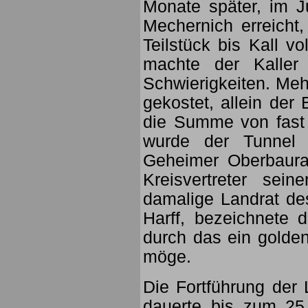
Monate später, im J
Mechernich erreich
Teilstück bis Kall vo
machte der Kaller
Schwierigkeiten. Meh
gekostet, allein der
die Summe von fast
wurde der Tunnel 
Geheimer Oberbaurat
Kreisvertreter sei
damalige Landrat des
Harff, bezeichnete 
durch das ein goldene
möge.
Die Fortführung der 
dauerte bis zum 25