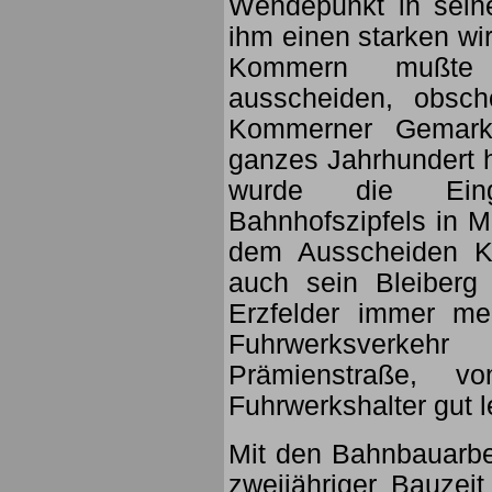
Wendepunkt in sein
ihm einen starken wi
Kommern mußte a
ausscheiden, obsc
Kommerner Gemark
ganzes Jahrhundert h
wurde die Eing
Bahnhofszipfels in M
dem Ausscheiden Ko
auch sein Bleiberg
Erzfelder immer me
Fuhrwerksverkeh
Prämienstraße, 
Fuhrwerkshalter gut l
Mit den Bahnbauarb
zweijähriger Bauzei