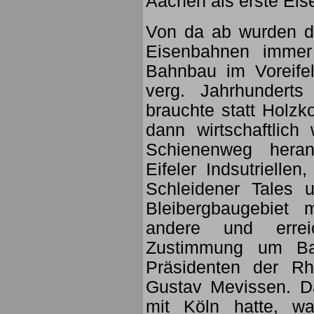
Aachen als erste Eis
Von da ab wurden d
Eisenbahnen immer
Bahnbau im Voreife
verg. Jahrhunderts 
brauchte statt Holzko
dann wirtschaftlich
Schienenweg heran
Eifeler Indsutriell
Schleidener Tales
Bleibergbaugebiet
andere und errei
Zustimmung um Ba
Präsidenten der Rh
Gustav Mevissen. D
mit Köln hatte, w