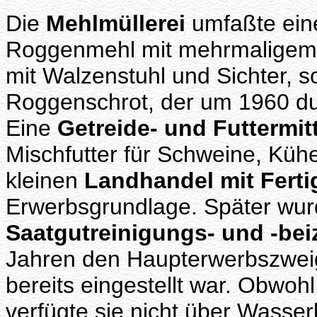
Die
Mehlmüllerei
umfaßte ein
Roggenmehl mit mehrmaligem D
mit Walzenstuhl und Sichter, 
Roggenschrot, der um 1960 du
Eine
Getreide- und Futtermit
Mischfutter für Schweine, Kü
kleinen
Landhandel mit Fertig
Erwerbsgrundlage. Später wur
Saatgutreinigungs- und -bei
Jahren den Haupterwerbszweig 
bereits eingestellt war. Obwoh
verfügte sie nicht über Wasserk