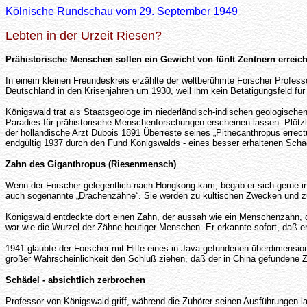
Kölnische Rundschau vom 29. September 1949
Lebten in der Urzeit Riesen?
Prähistorische Menschen sollen ein Gewicht von fünft Zentnern erreic
In einem kleinen Freundeskreis erzählte der weltberühmte Forscher Professor
Deutschland in den Krisenjahren um 1930, weil ihm kein Betätigungsfeld für
Königswald trat als Staatsgeologe im niederländisch-indischen geologische
Paradies für prähistorische Menschenforschungen erscheinen lassen. Plötzl
der holländische Arzt Dubois 1891 Überreste seines „Pithecanthropus erre
endgültig 1937 durch den Fund Königswalds - eines besser erhaltenen Schä
Zahn des Giganthropus (Riesenmensch)
Wenn der Forscher gelegentlich nach Hongkong kam, begab er sich gerne in
auch sogenannte „Drachenzähne“. Sie werden zu kultischen Zwecken und zu
Königswald entdeckte dort einen Zahn, der aussah wie ein Menschenzahn, 
war wie die Wurzel der Zähne heutiger Menschen. Er erkannte sofort, daß e
1941 glaubte der Forscher mit Hilfe eines in Java gefundenen überdimensio
großer Wahrscheinlichkeit den Schluß ziehen, daß der in China gefundene
Schädel - absichtlich zerbrochen
Professor von Königswald griff, während die Zuhörer seinen Ausführungen lau