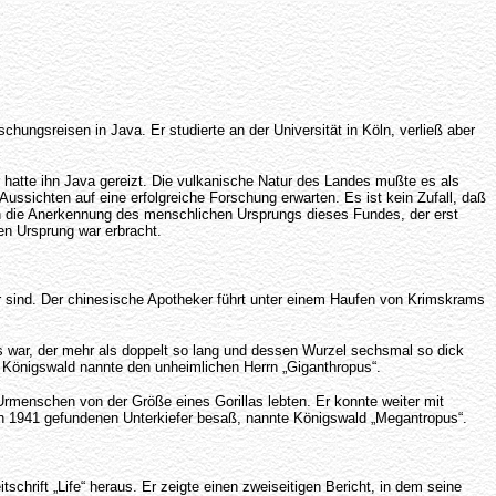
hungsreisen in Java. Er studierte an der Universität in Köln, verließ aber
 hatte ihn Java gereizt. Die vulkanische Natur des Landes mußte es als
ssichten auf eine erfolgreiche Forschung erwarten. Es ist kein Zufall, daß
en die Anerkennung des menschlichen Ursprungs dieses Fundes, der erst
en Ursprung war erbracht.
r sind. Der chinesische Apotheker führt unter einem Haufen von Krimskrams
 war, der mehr als doppelt so lang und dessen Wurzel sechsmal so dick
. Königswald nannte den unheimlichen Herrn „Giganthropus“.
rmenschen von der Größe eines Gorillas lebten. Er konnte weiter mit
n 1941 gefundenen Unterkiefer besaß, nannte Königswald „Megantropus“.
chrift „Life“ heraus. Er zeigte einen zweiseitigen Bericht, in dem seine