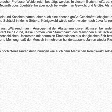
orscher Professor Weidenreich bestätigt werden. In diesem Bericht heißt es,
Meganthropus überträfe ihn aber noch bei weitem an Gewicht und Größe. Als 
deln und Knochen hätten, aber auch eine ebenso große Geschäftstüchtigkeit 
 Schädel in kleine Stücke. Königswald würde sofort wieder nach Java fahren,
 aus: „Während man in Analogie mit den Abstammungsverhältnissen bei ander
esteht kein Grund, diese Formen vom Stammbaum des Menschen auszuschließe
enschlichen Überresten mit normalen Dimensionen aus der gleichen Zeit bewe
ßerte Meinung, daß der Mensch in mehreren hunderttausend Jahren wieder Ri
inen hochinteressanten Ausführungen wie auch dem Menschen Königswald selb