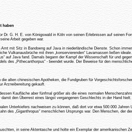
ht haben
 Dr. G. H. E. von Königswald in Köln von seinen Erlebnissen auf seinen Forsc
 seine Arbeit gegeben war.
n Amt mit Sitz in Bandoeng auf Java in niederländische Dienste. Schon immer
iche Vulkanausbrüche mit ihren „konservierenden“ Lavamassen ließen ideale Au
ctus“ auf Java fand. Damals begann der Kampf der Wissenschaft für und geg
dels des „Pithecanthorpus“ - beendet wurde. Der Beweise für den menschlich
 die alten chinesischen Apotheken, die Fundgruben für Vorgeschichtsforsche
r Arzneibereitung gekauft.
dessen Kaufläche aber fünfmal größer als die eines normalen Menschenzahns
r damit den Überrest eines längst vergangenen Geschlechts in der Hand hielt
nalen Unterkiefers nachweisen zu können, daß dort vor etwa 500.000 Jahren U
 Zahn des „Giganthropus“ menschlichen Ursprungs war. Den Menschen, der de
schten, in seine Aktentasche und holte ein Exemplar der amerikanischen Zeits