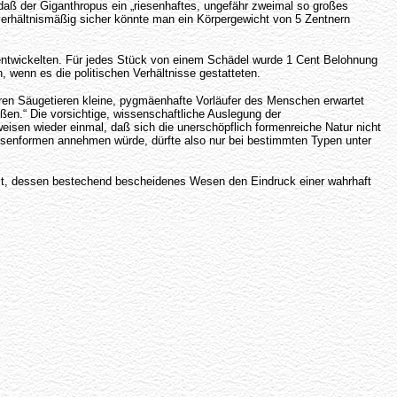
 daß der Giganthropus ein „riesenhaftes, ungefähr zweimal so großes
verhältnismäßig sicher könnte man ein Körpergewicht von 5 Zentnern
entwickelten. Für jedes Stück von einem Schädel wurde 1 Cent Belohnung
 wenn es die politischen Verhältnisse gestatteten.
en Säugetieren kleine, pygmäenhafte Vorläufer des Menschen erwartet
n.“ Die vorsichtige, wissenschaftliche Auslegung der
isen wieder einmal, daß sich die unerschöpflich formenreiche Natur nicht
esenformen annehmen würde, dürfte also nur bei bestimmten Typen unter
st, dessen bestechend bescheidenes Wesen den Eindruck einer wahrhaft