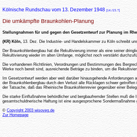
Kölnische Rundschau vom 13. Dezember 1948
[14./15.?]
Die umkämpfte Braunkohlen-Planung
Stellungnahmen für und gegen den Gesetzentwurf zur Planung im Rhe
(KR) Köln,
13. Dez. Die Industrie- und Handelskammer zu Köln schreibt un
Der Braunkohlenbergbau hat die Rekultivierung immer als eine seiner dringl
Rekultivierung wieder im alten Umfange, möglichst noch verstärkt durchzuf
Die vorhandenen Richtlinien, Verordnungen und Bestimmungen des Bergrechts
Werke noch bereit sind, ausreichende Beträge zu binden, um die Rekultivier
Im Gesetzentwurf werden aber weit darüber hinausgehende Anforderungen a
der Braunkohlenbergbau durch den Verlust alle Rücklagen schwer getroffen i
der Tatsache, daß das Rheinische Braunkohlenrevier gegenüber einer Belegs
Die starke Einflußnahme behördlicher und bergbaufremder Stellen muß die I
gesamtschuldnerische Haftung ist eine ausgesprochene Sondermaßnahme g
©
Copyright 2003 wisoveg.de
Zur Homepage