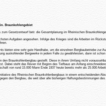
in. Braunkohlengebiet
s zum Gesetzentwurf betr. die Gesamtplanung im Rheinischen Braunkohlengeb
ichsten Aufgaben angesehen. Infolge des Krieges sind die Arbeiten im Rücksta
ühren.
 bieten eine sehr gute Handhabe, um die einzelnen Bergbaubetriebe zur Ausf
ung auskohlender Bergwerke in jedem Falle zu gewährleisten, dann ist schon 
n den Braunkohlenbergbau gestellt. Diese in ihrem Umfang nicht voraussehb
st. Dabei steht das Revier mit Beginn des Tiefbaus am Anfang einschneidende
chaft von rund 15.000 Mann Ende 1937 heute bereits mehr als 25.000 Arbeite
nitiative des Rheinischen Braunkohlenbergbaus in einem entscheidenden Absc
egen den Bergbau, die weit über alle bisherigen Haftungsbestimmungen de