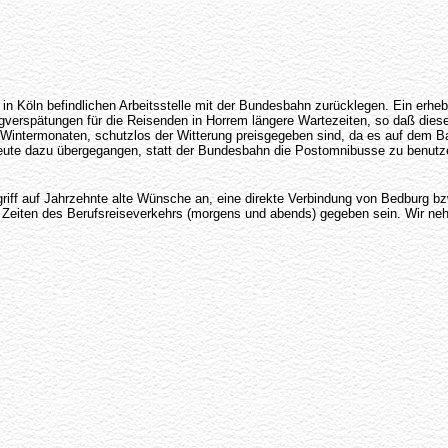
 Köln befindlichen Arbeitsstelle mit der Bundesbahn zurücklegen. Ein erhebli
ugverspätungen für die Reisenden in Horrem längere Wartezeiten, so daß diese
 Wintermonaten, schutzlos der Witterung preisgegeben sind, da es auf dem 
ne Leute dazu übergegangen, statt der Bundesbahn die Postomnibusse zu benu
ckgriff auf Jahrzehnte alte Wünsche an, eine direkte Verbindung von Bedbur
 den Zeiten des Berufsreiseverkehrs (morgens und abends) gegeben sein. Wir 