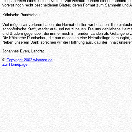
Liebhabereien eines kleinen Kreises von Heimatfreunden dienen, sondern de
vorerst noch recht bescheidenen Blätter, deren Format zum Sammeln und Aufb
Kölnische Rundschau
Viel mögen wir verloren haben, die Heimat durften wir behalten. Ihre einfa
schöpferische Kraft, wieder auf- und neuzubauen. Die uns gebliebene Heim
und Brüdern gegenüber, die immer noch in fremden Landen als Gefangene z
Die Kölnische Rundschau, die nun monatlich eine Heimtbeilage herausgibt, 
Neben unserem Dank sprechen wir die Hoffnung aus, daß der Inhalt unseren
Johannes Even, Landrat
©
Copyright 2002 wisoveg.de
Zur Homepage