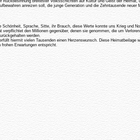
r Rückbesinnung breitester Volksschichten auf Kultur und Geist der Heimat, 
ewahren anreizen soll, die junge Generation und die Zehntausende neuer Mitb
che Schönheit, Sprache, Sitte, ihr Brauch, diese Werte konnte uns Krieg und 
at verpflichtet den Millionen gegenüber, denen sie genommen, die um Verlore
urückgehalten werden.
erfüllt hiermit vielen Tausenden einen Herzenswunsch. Diese Heimatbeilage 
 frohen Erwartungen entspricht.