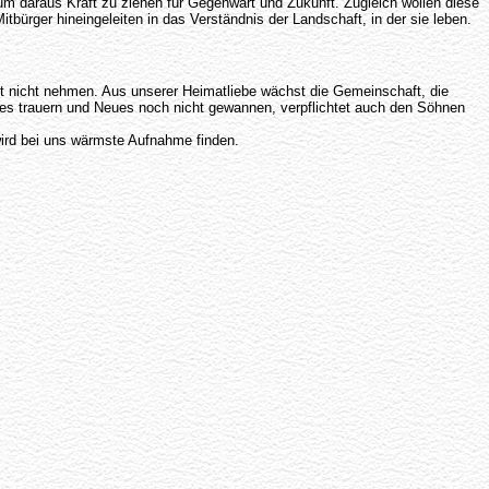
um daraus Kraft zu ziehen für Gegenwart und Zukunft. Zugleich wollen diese
ürger hineingeleiten in das Verständnis der Landschaft, in der sie leben.
Not nicht nehmen. Aus unserer Heimatliebe wächst die Gemeinschaft, die
nes trauern und Neues noch nicht gewannen, verpflichtet auch den Söhnen
wird bei uns wärmste Aufnahme finden.