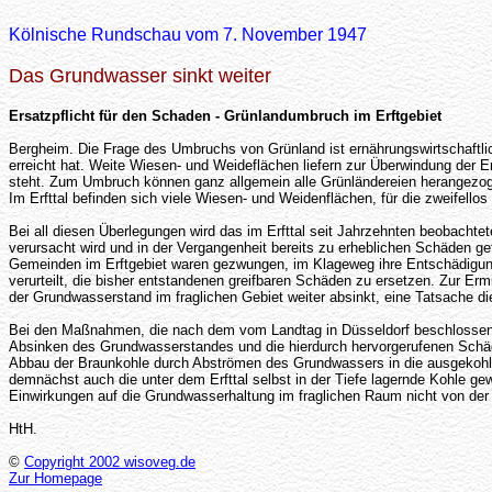
Kölnische Rundschau vom 7. November 1947
Das Grundwasser sinkt weiter
Ersatzpflicht für den Schaden - Grünlandumbruch im Erftgebiet
Bergheim. Die Frage des Umbruchs von Grünland ist ernährungswirtschaftlich
erreicht hat. Weite Wiesen- und Weideflächen liefern zur Überwindung der Er
steht. Zum Umbruch können ganz allgemein alle Grünländereien herangezoge
Im Erfttal befinden sich viele Wiesen- und Weidenflächen, für die zweifell
Bei all diesen Überlegungen wird das im Erfttal seit Jahrzehnten beobacht
verursacht wird und in der Vergangenheit bereits zu erheblichen Schäden g
Gemeinden im Erftgebiet waren gezwungen, im Klageweg ihre Entschädigungs
verurteilt, die bisher entstandenen greifbaren Schäden zu ersetzen. Zur Er
der Grundwasserstand im fraglichen Gebiet weiter absinkt, eine Tatsache die
Bei den Maßnahmen, die nach dem vom Landtag in Düsseldorf beschlossenen
Absinken des Grundwasserstandes und die hierdurch hervorgerufenen Schäden
Abbau der Braunkohle durch Abströmen des Grundwassers in die ausgekohlt
demnächst auch die unter dem Erfttal selbst in der Tiefe lagernde Kohle gew
Einwirkungen auf die Grundwasserhaltung im fraglichen Raum nicht von der
HtH.
©
Copyright 2002 wisoveg.de
Zur Homepage