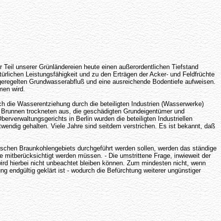
r Teil unserer Grünländereien heute einen außerordentlichen Tiefstand
türlichen Leistungsfähigkeit und zu den Erträgen der Acker- und Feldfrüchte
 geregelten Grundwasserabfluß und eine ausreichende Bodentiefe aufweisen.
men wird.
h die Wasserentziehung durch die beteiligten Industrien (Wasserwerke)
n, Brunnen trockneten aus, die geschädigten Grundeigentümer und
erwaltungsgerichts in Berlin wurden die beteiligten Industriellen
twendig gehalten. Viele Jahre sind seitdem verstrichen. Es ist bekannt, daß
schen Braunkohlengebiets durchgeführt werden sollen, werden das ständige
 mitberücksichtigt werden müssen. - Die umstrittene Frage, inwieweit der
rd hierbei nicht unbeachtet bleiben können. Zum mindesten nicht, wenn
ng endgültig geklärt ist - wodurch die Befürchtung weiterer ungünstiger