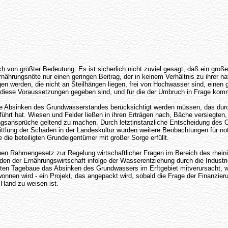
 von größter Bedeutung. Es ist sicherlich nicht zuviel gesagt, daß ein große
nährungsnöte nur einen geringen Beitrag, der in keinem Verhältnis zu ihrer na
n werden, die nicht an Steilhängen liegen, frei von Hochwasser sind, einen
os diese Voraussetzungen gegeben sind, und für die der Umbruch in Frage kom
ete Absinken des Grundwasserstandes berücksichtigt werden müssen, das durc
eführt hat. Wiesen und Felder ließen in ihren Erträgen nach, Bäche versiegte
ansprüche geltend zu machen. Durch letztinstanzliche Entscheidung des Oberv
mittlung der Schäden in der Landeskultur wurden weitere Beobachtungen für no
 die beteiligten Grundeigentümer mit großer Sorge erfüllt.
 Rahmengesetz zur Regelung wirtschaftlicher Fragen im Bereich des rheini
 der Ernährungswirtschaft infolge der Wasserentziehung durch die Industrie
en Tagebaue das Absinken des Grundwassers im Erftgebiet mitverursacht, wi
onnen wird - ein Projekt, das angepackt wird, sobald die Frage der Finanzieru
 Hand zu weisen ist.