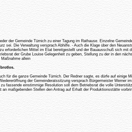
eder der Gemeinde Türnich zu einer Tagung im Rathause. Einzelne Gemeinde
urz sei. Die Verwaltung versprach Abhilfe. - Auch die Klage über den Neua
 erforderlichen Mittel im Etat bereitgestellt und der Bauausschuß sich mit de
ebsrat der Grube Louise Gelegenheit zu geben, Stellung zu der in den näch
e Maßnahme allein
brotlos.
 auch für die ganze Gemeinde Türnich. Der Redner sagte, es dürfe auf einige 
iedereröffnung der Gemeinderatssitzung versprach Bürgermeister Werner im
 zu fassende einstimmige Resolution soll dem Betriebsrat die volle Unterstü
an maßgebenden Stellen den Antrag auf Erhalt der Produktionsstätte vorbri