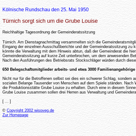
Kölnische Rundschau den 25. Mai 1950
Türnich sorgt sich um die Grube Louise
Reichhaltige Tagesordnung der Gemeinderatssitzung
Türnich. Am Dienstagnachmittag versammelten sich die Gemeinderatsmitgli
Eingang der einzelnen Ausschußberichte und der Gemeinderatssitzung zu k
könnte die Verwaltung mit dem Hinweis abtun, daß der Gemeinderat die hierzu
Gemeinderatssitzung auf kurze Zeit unterbrochen, um dem anwesenden Betri
Nach den Ausführungen des Betriebsrats Stockschläger würden durch dies
650 Belegschaftsmitglieder arbeits- und etwa 3000 Familienangehörige 
Nicht nur für die Betroffenen selbst sei dies ein schwerer Schlag, sondern
sozialen Belange Tausender von Menschen auf dem Spiele ständen. Nach W
die Produktionsstätte Grube Louise zu erhalten. Durch eine in diesem Sinne
Grube Louise zusammen sollen drei Herren aus Verwaltung und Gemeinderat 
[ ... ]
©
Copyright 2002 wisoveg.de
Zur Homepage