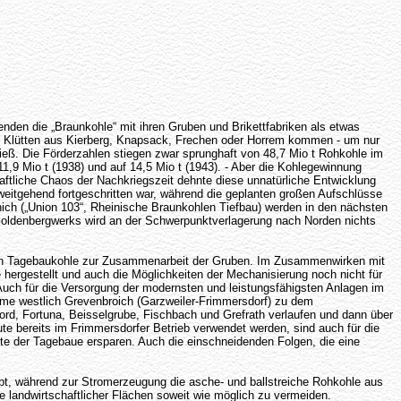
nden die „Braunkohle“ mit ihren Gruben und Brikettfabriken als etwas
ie Klütten aus Kierberg, Knapsack, Frechen oder Horrem kommen - um nur
ließ. Die Förderzahlen stiegen zwar sprunghaft von 48,7 Mio t Rohkohle im
11,9 Mio t (1938) und auf 14,5 Mio t (1943). - Aber die Kohlegewinnung
haftliche Chaos der Nachkriegszeit dehnte diese unnatürliche Entwicklung
weitgehend fortgeschritten war, während die geplanten großen Aufschlüsse
nich („Union 103“, Rheinische Braunkohlen Tiefbau) werden in den nächsten
 Goldenbergwerks wird an der Schwerpunktverlagerung nach Norden nichts
higen Tagebaukohle zur Zusammenarbeit der Gruben. Im Zusammenwirken mit
ergestellt und auch die Möglichkeiten der Mechanisierung noch nicht für
Auch für die Versorgung der modernsten und leistungsfähigsten Anlagen im
ume westlich Grevenbroich (Garzweiler-Frimmersdorf) zu dem
ord, Fortuna, Beisselgrube, Fischbach und Grefrath verlaufen und dann über
e bereits im Frimmersdorfer Betrieb verwendet werden, sind auch für die
te der Tagebaue ersparen. Auch die einschneidenden Folgen, die eine
eibt, während zur Stromerzeugung die asche- und ballstreiche Rohkohle aus
landwirtschaftlicher Flächen soweit wie möglich zu vermeiden.