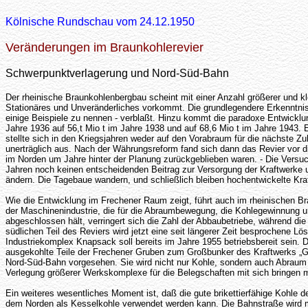
Kölnische Rundschau vom 24.12.1950
Veränderungen im Braunkohlerevier
Schwerpunktverlagerung und Nord-Süd-Bahn
Der rheinische Braunkohlenbergbau scheint mit einer Anzahl größerer und k
Stationäres und Unveränderliches vorkommt. Die grundlegendere Erkenntnis
einige Beispiele zu nennen - verblaßt. Hinzu kommt die paradoxe Entwicklun
Jahre 1936 auf 56,t Mio t im Jahre 1938 und auf 68,6 Mio t im Jahre 1943. E
stellte sich in den Kriegsjahren weder auf den Vorabraum für die nächste Zu
unerträglich aus. Nach der Währungsreform fand sich dann das Revier vor d
im Norden um Jahre hinter der Planung zurückgeblieben waren. - Die Versuc
Jahren noch keinen entscheidenden Beitrag zur Versorgung der Kraftwerke 
ändern. Die Tagebaue wandern, und schließlich bleiben hochentwickelte Kra
Wie die Entwicklung im Frechener Raum zeigt, führt auch im rheinischen B
der Maschinenindustrie, die für die Abraumbewegung, die Kohlegewinnung u
abgeschlossen hält, verringert sich die Zahl der Abbaubetriebe, während d
südlichen Teil des Reviers wird jetzt eine seit längerer Zeit besprochen
Industriekomplex Knapsack soll bereits im Jahre 1955 betriebsbereit sein.
ausgekohlte Teile der Frechener Gruben zum Großbunker des Kraftwerks „Gol
Nord-Süd-Bahn vorgesehen. Sie wird nicht nur Kohle, sondern auch Abraum 
Verlegung größerer Werkskomplexe für die Belegschaften mit sich bringen
Ein weiteres wesentliches Moment ist, daß die gute brikettierfähige Kohle 
dem Norden als Kesselkohle verwendet werden kann. Die Bahnstraße wird mö