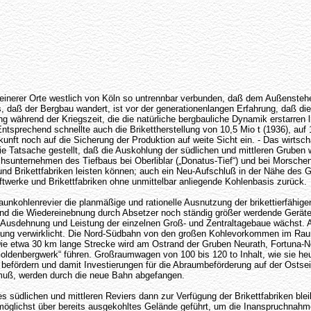
leinerer Orte westlich von Köln so untrennbar verbunden, daß dem Außenstehe
, daß der Bergbau wandert, ist vor der generationenlangen Erfahrung, daß d
g während der Kriegszeit, die die natürliche bergbauliche Dynamik erstarren 
ntsprechend schnellte auch die Brikettherstellung von 10,5 Mio t (1936), auf 
kunft noch auf die Sicherung der Produktion auf weite Sicht ein. - Das wirtsc
ie Tatsache gestellt, daß die Auskohlung der südlichen und mittleren Gruben 
hsunternehmen des Tiefbaus bei Oberliblar („Donatus-Tief“) und bei Morsche
und Brikettfabriken leisten können; auch ein Neu-Aufschluß in der Nähe des
ftwerke und Brikettfabriken ohne unmittelbar anliegende Kohlenbasis zurück.
raunkohlenrevier die planmäßige und rationelle Ausnutzung der brikettierfä
nd die Wiedereinebnung durch Absetzer noch ständig größer werdende Geräte h
ie Ausdehnung und Leistung der einzelnen Groß- und Zentraltagebaue wächst. 
e Lösung verwirklicht. Die Nord-Südbahn von den großen Kohlevorkommen im Ra
 Die etwa 30 km lange Strecke wird am Ostrand der Gruben Neurath, Fortuna-N
denbergwerk“ führen. Großraumwagen von 100 bis 120 to Inhalt, wie sie heut
befördern und damit Investierungen für die Abraumbeförderung auf der Ostsei
 muß, werden durch die neue Bahn abgefangen.
des südlichen und mittleren Reviers dann zur Verfügung der Brikettfabriken bl
glichst über bereits ausgekohltes Gelände geführt, um die Inanspruchnahme 