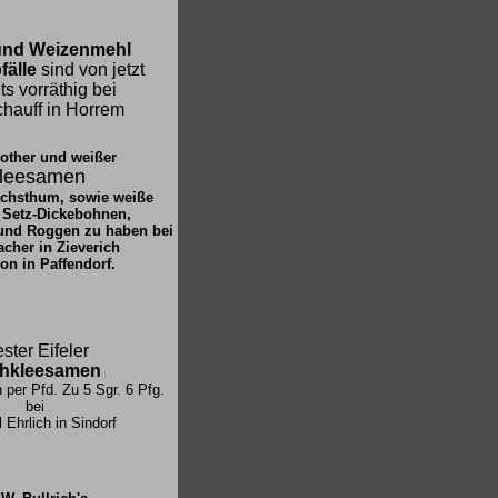
und Weizenmehl
fälle
sind von jetzt
ts vorräthig bei
chauff in Horrem
other und weißer
leesamen
achsthum, sowie weiße
 Setz-Dickebohnen,
und Roggen zu haben bei
cher in Zieverich
on in Paffendorf.
ster Eifeler
hkleesamen
 per Pfd. Zu 5 Sgr. 6 Pfg.
bei
Ehrlich in Sindorf