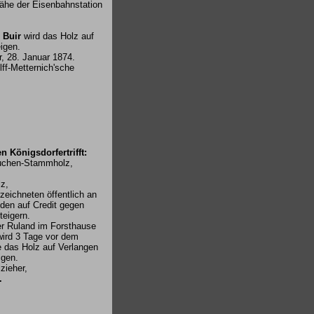
Nähe der Eisenbahnstation
 Buir
wird das Holz auf
igen.
r, 28. Januar 1874.
lff-Metternich'sche
en Königsdorfertrifft:
chen-Stammholz,
z,
zeichneten öffentlich an
den auf Credit gegen
teigern.
er Ruland im Forsthause
wird 3 Tage vor dem
 das Holz auf Verlangen
igen.
zieher,
.