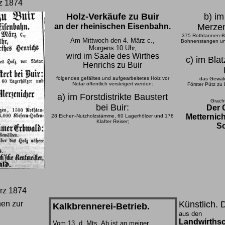
z 1874
Holz-Verkäufe zu Buir
b) im
an der rheinischen Eisenbahn.
Merzen
375 Rothtannen-B
Am Mittwoch den 4. März c.,
Bohnenstangen un
Morgens 10 Uhr,
wird im Saale des Wirthes
c) im Bl
Henrichs zu Buir
folgendes gefälltes und aufgearbeitetes Holz vor
das Gewäl
Notar öffentlich versteigert werden:
Förster Pütz zu 
a) im Forstdistrikte Baustert
Grach
bei Buir:
Der G
Metternic
28 Eichen-Nutzholzstämme, 60 Lagerhölzer und 178
Klafter Reiser;
S
rz 1874
en zur
Künstlich. 
Kalkbrennerei-Betrieb.
aus den
Landwirthsc
Vom 13. d. Mts. Ab ist an meiner