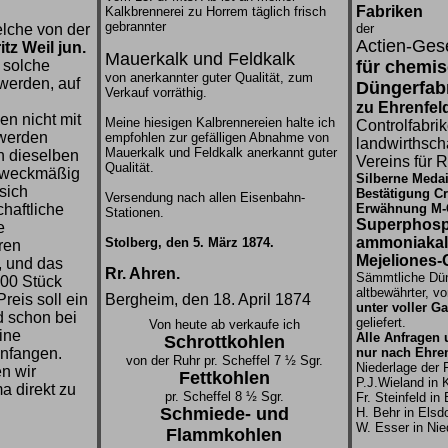
Fabriken
Kalkbrennerei zu Horrem täglich frisch
gebrannter
lche von der
der
Actien-Gese
tz Weil jun.
Mauerkalk und Feldkalk
r solche
für chemi
von anerkannter guter Qualität, zum
werden, auf
Düngerfabr
Verkauf vorräthig.
zu Ehrenfel
n nicht mit
Meine hiesigen Kalbrennereien halte ich
Controlfabri
 werden
empfohlen zur gefälligen Abnahme von
landwirthsch
Mauerkalk und Feldkalk anerkannt guter
ch dieselben
Vereins für 
Qualität.
 zweckmäßig
Silberne Medai
sich
Bestätigung C
Versendung nach allen Eisenbahn-
haftliche
Erwähnung M-G
Stationen.
Superphosp
e
ammoniakal
Stolberg, den 5. März 1874.
ren
Mejeliones-G
, und das
Rr. Ahren.
Sämmtliche Dün
000 Stück
altbewährter, vo
reis soll ein
Bergheim, den 18. April 1874
unter voller Ga
d schon bei
geliefert.
Von heute ab verkaufe ich
eine
Alle Anfragen 
Schrottkohlen
nfangen.
nur nach Ehren
von der Ruhr pr. Scheffel 7 ½ Sgr.
Niederlage der F
en wir
Fettkohlen
P.J.Wieland in 
ma direkt zu
pr. Scheffel 8 ½ Sgr.
Fr. Steinfeld in
Schmiede- und
H. Behr in Elsdo
W. Esser in Ni
Flammkohlen