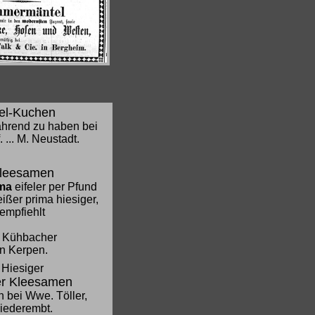
el-Kuchen
ährend zu haben bei
. ... M. Neustadt.
leesamen
ma
eifeler per Pfund
ißer prima hiesiger,
empfiehlt
 Kühbacher
in Kerpen.
Hiesiger
er Kleesamen
 bei Wwe. Töller,
iederembt.