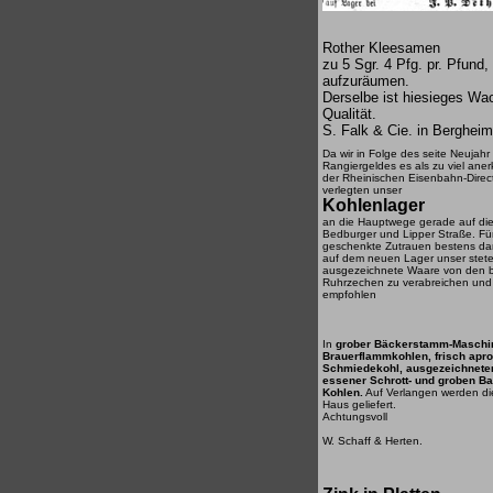
Rother Kleesamen
zu 5 Sgr. 4 Pfg. pr. Pfund
aufzuräumen.
Derselbe ist hiesieges Wa
Qualität.
S. Falk & Cie. in Bergheim
Da wir in Folge des seite Neuja
Rangiergeldes es als zu viel ane
der Rheinischen Eisenbahn-Direc
verlegten unser
Kohlenlager
an die Hauptwege gerade auf die
Bedburger und Lipper Straße. Für
geschenkte Zutrauen bestens da
auf dem neuen Lager unser stete
ausgezeichnete Waare von den 
Ruhrzechen zu verabreichen und
empfohlen
In
grober Bäckerstamm-Maschi
Brauerflammkohlen, frisch apro
Schmiedekohl, ausgezeichneten
essener Schrott- und groben B
Kohlen.
Auf Verlangen werden di
Haus geliefert.
Achtungsvoll
W. Schaff & Herten.