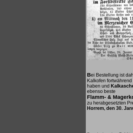
B
ei Bestellung ist da
Kalkofen fortwährend
haben und
Kalkasch
ebenso beste
Flamm- & Magerk
zu herabgesetzten Pr
Horrem, den 30. Jan