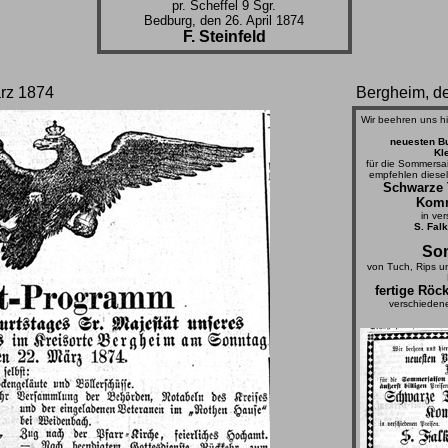
pr. Scheffel 9 Sgr.
Bedburg, den 26. April 1874
F. Steinfeld
rz 1874
Bergheim, d
Wir beehren uns hi
neuesten Bu
Kl
für die Sommersa
empfehlen diesel
Schwarze 
Komm
in ve
S. Falk
So
von Tuch, Rips u
fertige Röc
verschiedene