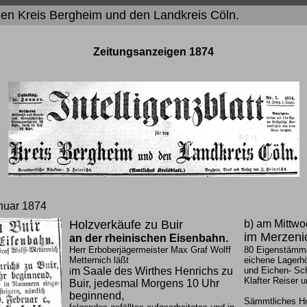
r den Kreis Bergheim und den Landkreis Cöln.
Zeitungsanzeigen 1874
nuar 1874
Holzverkäufe zu Buir
b) am Mittwo
im Merzeni
an der rheinischen Eisenbahn.
Herr Erboberjägermeister Max Graf Wolff
80 Eigenstämme
Metternich läßt
eichene Lagerhö
m Saale des Wirthes Henrichs zu
und Eichen- Sch
i
Klafter Reiser 
Buir, jedesmal Morgens 10 Uhr
beginnend,
Sämmtliches Hol