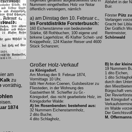
folgendes gefälltes aufgearbeitetes und in
Abfahrt in der 
Nummern eingetheiltes Holz vor Notar
Buir.
öffentlich versteigern, nämlich
Förster
Pütz zu
a) am Dinstag den 10. Februar c.,
Verlangen vorze
im Forstdistrikte Forsterbusch:
Gracht bei Libla
160 Eichenstämme von bedeutender
Der Gräflich Wo
Stärke, 68 Rothbuchen, 100 eigene und
Rentmeister,
birkene Lagerhölzer, 45 Klafter Scheit- und
Schönwald
Knüppelholz, 124 Klaster Reiser und 4600
Stück Schanzen;
Großer Holz-Verkauf
B) In der klein
19 Nummern Bu
zu Königsdorf.
1 dito Eichen,
hier am
Am Montag den 9. Februar 1874,
1 dito Schlaghol
Vormittags 10 Uhr,
Kalk
zu
durch den Unter
läßt Herr Anton Coenen, Gutsbesitzer zu
e
vorräthig,
den Miestbieten
Fliesteden, in der Wohnung des
Bürgschaft vers
Gastwirthen M. Schieffer zu Gr.-
Der Revierförst
ohlen
Königsdorf, das nicht gearbeitete Holz, im
bei Königsdorf 
Königsdorfer Walde:
eisen.
Verkaufstermine
A) Im Rosenbenden: bestehend aus:
uar 1874
im Walde vorze
32 Nummern Eichenstammholz,
Der Gerichtsvoll
2 dito Buche,
M. Offermanns
4 dito Schlagholz,