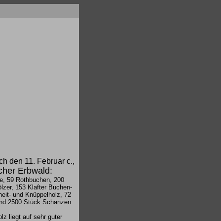
ch den 11. Februar c.,
cher Erbwald:
, 59 Rothbuchen, 200
lzer, 153 Klafter Buchen-
eit- und Knüppelholz, 72
und 2500 Stück Schanzen.
z liegt auf sehr guter