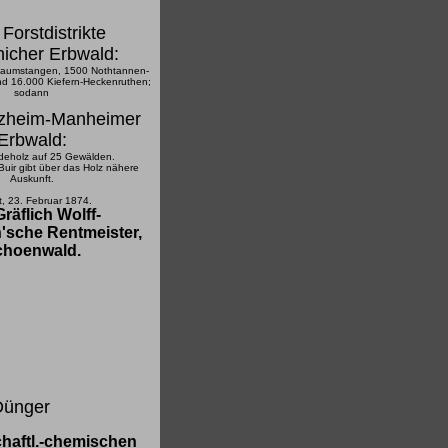
 Forstdistrikte
icher Erbwald:
aumstangen, 1500 Nothtannen-
d 16.000 Kiefern-Heckenruthen;
sodann
atzheim-Manheimer
Erbwald:
deholz auf 25 Gewälden.
Buir gibt über das Holz nähere
Auskunft.
t, 23. Februar 1874.
räflich Wolff-
h'sche Rentmeister,
choenwald.
Dünger
haftl.-chemischen