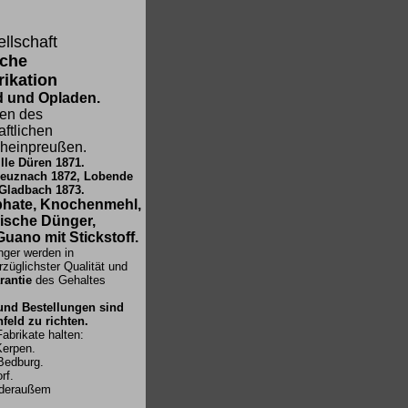
llschaft
sche
ikation
d und Opladen.
ken des
aftlichen
Rheinpreußen.
lle Düren 1871.
reuznach 1872, Lobende
ladbach 1873.
hate, Knochenmehl,
ische Dünger,
uano mit Stickstoff.
ger werden in
rzüglichster Qualität und
rantie
des Gehaltes
und Bestellungen sind
feld zu richten.
abrikate halten:
Kerpen.
 Bedburg.
rf.
ederaußem