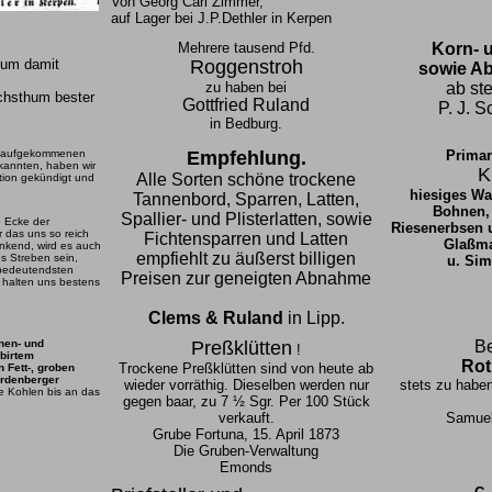
Von Georg Carl Zimmer,
auf Lager bei J.P.Dethler in Kerpen
Mehrere tausend Pfd.
Korn- 
, um damit
Roggenstroh
sowie Ab
zu haben bei
ab ste
chsthum bester
Gottfried Ruland
P. J. S
in Bedburg.
hr aufgekommenen
Empfehlung.
Primar
rkannten, haben wir
K
Alle Sorten schöne trockene
tion gekündigt und
hiesiges W
Tannenbord, Sparren, Latten,
Bohnen,
Spallier- und Plisterlatten, sowie
 Ecke der
Riesenerbsen 
 das uns so reich
Fichtensparren und Latten
Glaßma
nkend, wird es auch
empfiehlt zu äußerst billigen
s Streben sein,
u. Sim
bedeutendsten
Preisen zur geneigten Abnahme
 halten uns bestens
Clems & Ruland
in Lipp.
nen- und
Preßklütten
Be
!
birtem
Rot
Trockene Preßklütten sind von heute ab
 Fett-, groben
ardenberger
wieder vorräthig. Dieselben werden nur
stets zu haben
e Kohlen bis an das
gegen baar, zu 7 ½ Sgr. Per 100 Stück
verkauft.
Samuel 
Grube Fortuna, 15. April 1873
Die Gruben-Verwaltung
Emonds