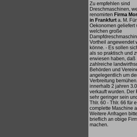
Zu empfehlen sind
Dreschmaschinen, we
renomirten
Firma Mori
in Frankfurt
a. M. Fü
Oekonomen geliefert 
welchen große
Dampfdreschmaschine
Vortheil angewendet
könne. - Es sollen si
als so praktisch und
erwiesen haben, daß 
zahlreiche landwirthsc
Behörden und Verein
angelegentlich um de
Verbreitung bemühen
innerhalb 2 jahren 3.
verkauft wurden. Der P
sehr geringer sein un
Thlr. 60 - Thlr. 66 für 
complette Maschine a
Weitere Anfragen bitt
brieflich an obige Fir
machen.