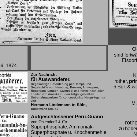
O
sind fortw
Elsdorf
ril 1874
Zur Nachricht
K
für Auswanderer.
rother,
pri
Regelmäßige Beförderung per Dampf- und
6 Sgr. & we
Segelschiffe von Hamburg, Bremen, Antwerpen,
Rotterdam, London, Liverpool und Havre nach allen
Theilen von Amerika zu den billigst gestellten
Ueberfahrtspreisen für concessionirte Haupt-Agentur
von
M.
Hermann Lindemann in Köln,
Buttermarkt Nro. 42.
Aufgeschlossener Peru-Guano
von Ohlendorff & Co.
roth
Superphosphate, Ammoniak-
zu haben
Superphosphate u. Knochenmehle
N