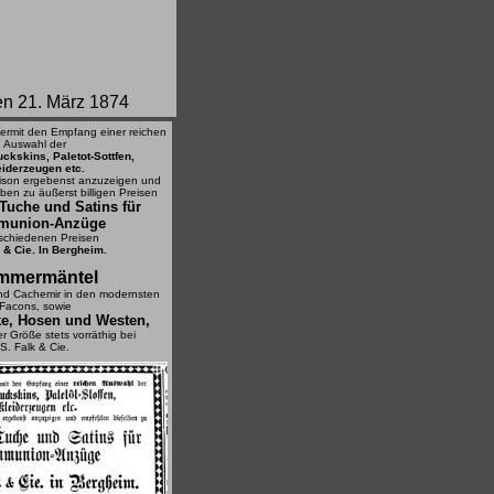
en 21. März 1874
ermit den Empfang einer reichen
Auswahl der
ckskins, Paletot-Sottfen,
eiderzeugen etc.
ison ergebenst anzuzeigen und
ben zu äußerst billigen Preisen
Tuche und Satins für
union-Anzüge
rschiedenen Preisen
 & Cie. In Bergheim.
mmermäntel
nd Cachemir in den modernsten
Facons, sowie
ke, Hosen und Westen,
r Größe stets vorräthig bei
S. Falk & Cie.