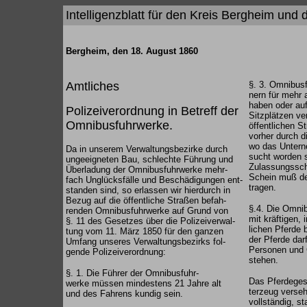
Intelligenzblatt für den Kreis Bergheim und 
Bergheim, den 18. August 1860
Amtliches
§. 3. Omnibusf
nern für mehr 
haben oder au
Polizeiverordnung in Betreff der
Sitzplätzen ve
Omnibusfuhrwerke.
öffentlichen S
vorher durch d
wo das Unterne
Da in unserem Verwaltungsbezirke durch
sucht worden s
ungeeigneten Bau, schlechte Führung und
Zulassungssch
Überladung der Omnibusfuhrwerke mehr-
Schein muß der
fach Unglücksfälle und Beschädigungen ent-
tragen.
standen sind, so erlassen wir hierdurch in
Bezug auf die öffentliche Straßen befah-
§.4. Die Omni
renden Omnibusfuhrwerke auf Grund von
mit kräftigen,
§. 11 des Gesetzes über die Polizeiverwal-
lichen Pferde 
tung vom 11. März 1850 für den ganzen
der Pferde dar
Umfang unseres Verwaltungsbezirks fol-
Personen und G
gende Polizeiverordnung:
stehen.
§. 1. Die Führer der Omnibusfuhr-
Das Pferdegesc
werke müssen mindestens 21 Jahre alt
terzeug verse
und des Fahrens kundig sein.
vollständig, st