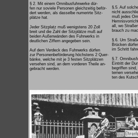
§ 2. Mit einem Omnibusfuhrwerke dür-
§.5. Auf solch
fen nur soviele Personen gleichzeitig beför-
nicht ausschli
dert werden, als dasselbe numerirte Sitz-
muß jedes Omn
plätze hat.
Hemnisvorrich
all, wo Straße
Jeder Sitzplatz muß wenigstens 20 Zoll
brauch zu mac
breit und die Zahl der Sitzplätze muß auf
beiden Außenwänden des Fuhrwerks in
§.6. Um Straß
deutlichen Ziffern angegeben sein.
Brücken dürfe
im Schritt fahr
Auf dem Verdeck des Fuhrwerks dürfen
zur Personenbeförderung höchstens 2 Quer-
§.7. Omnibusf
bänke, welche mit je 3 festen Sitzplätzen
Eintritt der Du
versehen sind, an dem vorderen Theile an-
begriffen sind
gebracht werden.
ternen versehe
ten des Kutsch