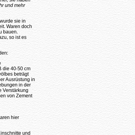
hr und mehr
wurde sie in
eit. Waren doch
u bauen.
u, so ist es
den:
e
aß die 40-50 cm
ölbes beträgt
er Ausrüstung in
iebungen in der
e Verstärkung
sen von Zement
aren hier
nschnitte und