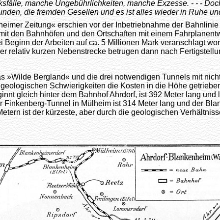
fälle, manche Ungebührlichkeiten, manche Exzesse. - - - Doch
nden, die fremden Gesellen und es ist alles wieder in Ruhe un
heimer Zeitung« erschien vor der Inbetriebnahme der Bahnlinie
mit den Bahnhöfen und den Ortschaften mit einem Fahrplanentw
 Beginn der Arbeiten auf ca. 5 Millionen Mark veranschlagt wo
r relativ kurzen Nebenstrecke betrugen dann nach Fertigstellu
as »Wilde Bergland« und die drei notwendigen Tunnels mit nich
geologischen Schwierigkeiten die Kosten in die Höhe getriebe
innt gleich hinter dem Bahnhof Ahrdorf, ist 392 Meter lang und li
er Finkenberg-Tunnel in Mülheim ist 314 Meter lang und der Bl
etern ist der kürzeste, aber durch die geologischen Verhältnisse