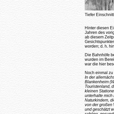
Tiefer Einschnit
Hinter diesen Ei
Jahren des vori
ab diesem Zeitp
Gesichtspunkten
worden; d. h. hi
Die Bahnhöfe bef
wurden im Bereic
war die hier be
Noch einmal zu P
In der allernäch
Blankenheim (Wa
Touristenland, d
kleinen Station
unterhalte mich 
Naturkindern, di
von der großen
und geschätzt we
schöne, gesunde