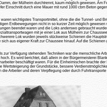
 Damm, der Mülheim durchtrennt, kaum möglich gewesen. Am Fo
iefer Einschnitt durch eine Mauer mit rund 1000 cbm Beton gege
waren wichtigstes Transportmittel, ohne die die Tunnel- und B
tigen Erdbewegungen nicht in so kurzer Zeit möglich gewesen 
ngen beendet waren und die Loks anderswo gebraucht wurde
ialtransportwagen mit je einer Lok aus Mülheim zur Chausse
chwerere Lok wurden jeweils stückweise Schienen die Hauptst
e sich aus eigener Kraft zur Chaussee hinauf. Auf die Schienen
als zur Verfügung stehenden Techniken war die menschliche Arbe
hoch. Es wird berichtet, daß allein in der Bürgermeisterei Blan
arbeiter beschäftigt waren. Für die Einheimischen brachte de
die Wertsteigerung der Grundstücke, bessere Verdienstmöglichke
 die Arbeiter und deren Verpflegung oder durch Fuhrtransporte