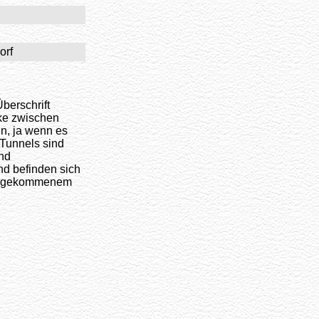
orf
berschrift
ke zwischen
n, ja wenn es
, Tunnels sind
nd
nd befinden sich
ntergekommenem