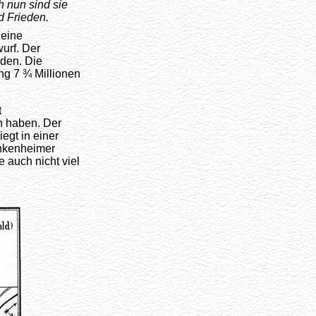
 nun sind sie
d Frieden.
 eine
urf. Der
rden. Die
ng 7 ¾ Millionen
t
n haben. Der
egt in einer
ankenheimer
 auch nicht viel