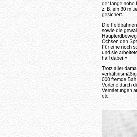
der lange hohe
z. B. ein 30 m t
gesichert.
Die Feldbahnen 
sowie die gewal
Haupterdbewegu
Ochsen den Spez
Für eine noch s
und sie arbeitet
half dabei.«
Trotz aller dam
verhältnismäßig 
000 fremde Bahn
Vorteile durch 
Vermietungen an
etc.