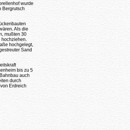
rellenhof wurde
n Bergrutsch
rückenbauten
wären. Als die
n, mußten 30
e hochziehen.
raße hochgelegt,
 gestreuter Sand
itskraft
kenheim bis zu 5
r Bahnbau auch
iten durch
 von Erdreich