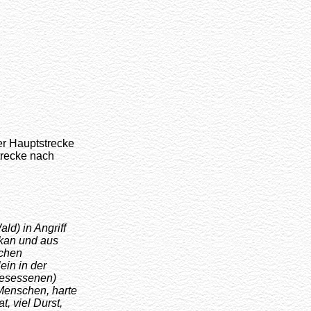
er Hauptstrecke
trecke nach
ld) in Angriff
kan und aus
schen
ein in der
gesessenen)
Menschen, harte
t, viel Durst,