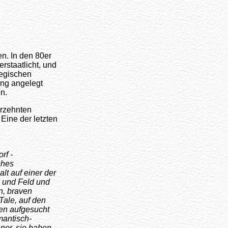
en. In den 80er
rstaatlicht, und
tegischen
ung angelegt
n.
hrzehnten
Eine der letzten
rf -
ches
lt auf einer der
d und Feld und
n, braven
 Tale, auf den
en aufgesucht
mantisch-
ner, sie haben