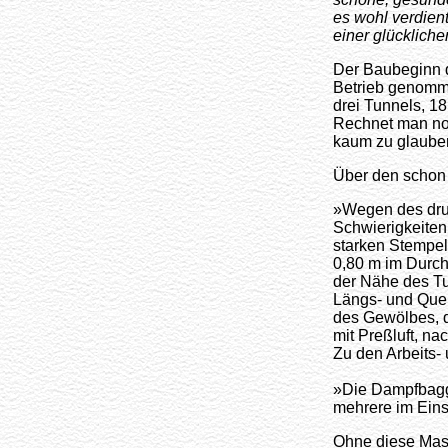
es wohl verdien
einer glückliche
Der Baubeginn d
Betrieb genomme
drei Tunnels, 1
Rechnet man noc
kaum zu glauben
Über den schon 
»Wegen des druc
Schwierigkeiten.
starken Stempel
0,80 m im Durch
der Nähe des Tu
Längs- und Quer
des Gewölbes, 
mit Preßluft, na
Zu den Arbeits-
»Die Dampfbagg
mehrere im Eins
Ohne diese Mas