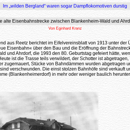
Im „wilden Bergland“ waren sogar Dampflokomotiven durstig
e alte Eisenbahnstrecke zwischen Blankenheim-Wald und Ahrd
Von Eginhard Kranz
end aus Reetz berichtet im Eifelvereinsblatt von 1913 unter der Ü
ue Eisenbahn« über den Bau und die Eröffnung der Bahnstrec
d und Ahrdorf, die 1993 den 80. Geburtstag gefeiert hätte, wen
eute ist die Trasse teils verwildert, der Schotter ist abgetragen
der zugemauert, Stücke von Bahndämmen wurden abgetragen u
sind verschwunden. Die einst stolzen Bahnhöfe sind verkauft u
ahme (Blankenheimerdorf) in mehr oder weniger baulich heru