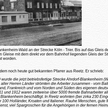
nkenheim-Wald an der Strecke Köln - Trier. Bis auf das Gleis d
en Gleise mit dem direkt vor dem Bahnhof liegenden Gleis der S
t worden.
dem noch heute gut bekannten Pfarrer aus Reetz. Er schrieb:
 wurde die jetzt betriebsfertige Strecke Ahrdorf-Blankenheim (Wa
ller Herren Länder strömten die Arbeiter zusammen - vom Bal
lland, Frankreich und vom Norden und Süden des eigenen deut
11 und 1912 waren zeitweise über 5000 fremde Bahnarbeiter all
 Blankenheim beschäftigt. In Reetz wohnten (bei zirka 230 Ein
 100 Holländer, Kroaten und Italiener. Rauhe Menschen, gute 
dienst, viel Spargroschen für die Angehörigen in der fernen Heima