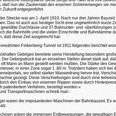
t, daß nun der Zauberstab des eisernen Schienenweges sie me
n Zukunft entgegenführt.
er Strecke war am 1 .April 1910. Nach nur drei Jahren Bauzeit 
n. Das ist auch aus heutiger Sicht eine ungewöhnlich kurze Z
8 gewölbte Durchlässe und 37 Bahnunter- und -überführungen z
h die Bahnhöfe und die vielen Einschnitte und Bahndämme daz
, daß diese Zeit ausgereicht hat.
erwähnten Finkenberg-Tunnel ist 1911 folgendes berichtet wor
khaften Gebirges bereitete seine Herstellung besonders groß
 Der Gebirgsdruck trat an einzelnen Stellen derart stark auf, d
 oft Mann an Mann gestellt werden mußten. Die Stärke des Gew
messer, in einer Zone sogar 1 ,60 m. Trotzdem haben sich bei d
nnelportals, wo selbst starker Wasserdrang hervor trat, Versch
achse gezeigt. Diese Verschiebungen sind durch eine teilweis
durch den Einbau von eisernen Rippen sowie durch Hinterpres
ch patentiertem Verfahren, beseitigt worden.«
 und Transportmaschinen schrieb man :
er waren die imposantesten Maschinen der Bahnbauzeit. Es w
atz.
chinen wären die immensen Erdbewegungen, die gewaltigen Ei