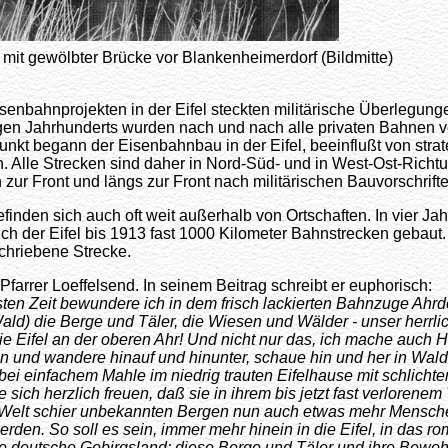
t mit gewölbter Brücke vor Blankenheimerdorf (Bildmitte)
senbahnprojekten in der Eifel steckten militärische Überlegung
gen Jahrhunderts wurden nach und nach alle privaten Bahnen ve
unkt begann der Eisenbahnbau in der Eifel, beeinflußt von stra
. Alle Strecken sind daher in Nord-Süd- und in West-Ost-Richt
n zur Front und längs zur Front nach militärischen Bauvorschrifte
inden sich auch oft weit außerhalb von Ortschaften. In vier Ja
h der Eifel bis 1913 fast 1000 Kilometer Bahnstrecken gebaut. 
schriebene Strecke.
farrer Loeffelsend. In seinem Beitrag schreibt er euphorisch:
sten Zeit bewundere ich in dem frisch lackierten Bahnzuge Ahrdo
ld) die Berge und Täler, die Wiesen und Wälder - unser herrli
ie Eifel an der oberen Ahr! Und nicht nur das, ich mache auch Ha
en und wandere hinauf und hinunter, schaue hin und her in Wal
bei einfachem Mahle im niedrig trauten Eifelhause mit schlichte
e sich herzlich freuen, daß sie in ihrem bis jetzt fast verlorenem
 Welt schier unbekannten Bergen nun auch etwas mehr Mensch
rden. So soll es sein, immer mehr hinein in die Eifel, in das ro
 deutsche Gebirgsland; diese Berge und Täler und ihre Bewoh