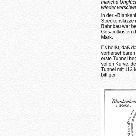
manche Unglücks
wieder verschwu
In der »Blanken
Streckenskizze 
Bahnbau war bei
Gesamtkosten de
Mark.
Es heißt, daß d
vorhersehbaren 
erste Tunnel beg
vollen Kurve, d
Tunnel mit 112 M
billiger.