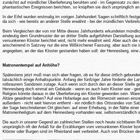
zunächst auf mündlicher Überlieferung beruhten und - im Gegensatz zu den 
phantastischen Ereignissen berichten, so knüpften sie doch ursprünglich an
In der Eifel wurden erstmalig im vorigen Jahrhundert Sagen schriftlich fest
da sich - wie bereits an anderer Stelle erwähnt - bei der mündlichen Verb
Beim Vergleichen der von mir Mitte dieses Jahrhunderts erkundeten mündl
eindeutig dem Grundmuster der an dritter Stelle aufgeführten Darstellung 
versunkenen Kloster berichtet wird, nicht mehr erwähnt wird. Aber auch die v
anscheinend in Satzvey nur die eine Wißkirchener Fassung, aber auch sie ist
angegeben, an der das Kloster gestanden haben soll: der Hennesberg, ei
Matronentempel auf Anhöhe?
Spätestens jetzt muß man sich aber fragen, ob es für diese örtlich gebund
tatsächlich einige Anhaltspunkte. Anfang der fünfziger Jahre förderte der L
rotbraunem Sandstein zutage. Auch wenn sich durch den an dieser Stelle g
Hennesberg doch einmal ein Gebäude - wenn es auch kein Kloster war - gest
Religion könnte daraus in der Überlieferung ein Kloster geworden sein. Wa
Altäre gewidmet haben? Auf eine Hofanlage aus der Römerzeit weisen einz
außerdem - nicht weit hiervon entfernt - ein nördlich des Ortsrandes von 
der Sage beschriebenen Ort gleichen: auf einer Erhebung, in der Nähe einer
Matronenheiligtum auf dem Hennesberg vorhanden war, selbstverständlich so
Die auch in unserer Gegend an zahlreichen Stellen noch heute sichtbaren Res
ursprünglich oft der Anlaß für die Erzählungen vom versunkenen Kloster b
Klöster oder Burgen sind im Rheinland weit verbreitet. Auch von Brücken der