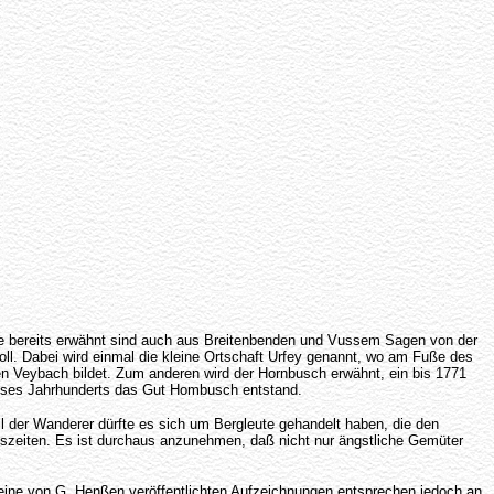
wie bereits erwähnt sind auch aus Breitenbenden und Vussem Sagen von der
oll. Dabei wird einmal die kleine Ortschaft Urfey genannt, wo am Fuße des
 Veybach bildet. Zum anderen wird der Hornbusch erwähnt, ein bis 1771
ieses Jahrhunderts das Gut Hombusch entstand.
der Wanderer dürfte es sich um Bergleute gehandelt haben, die den
szeiten. Es ist durchaus anzunehmen, daß nicht nur ängstliche Gemüter
eine von G. Henßen veröffentlichten Aufzeichnungen entsprechen jedoch an