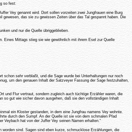
g so fest:
fer Vey genannt wird. Dort sollen vorzeiten zwei Jungfrauen eine Burg
 Seil gewesen, das sie zu gewissen Zeiten über das Tal gespannt haben. Die
unken und nur die Quelle übriggeblieben.
. Eines Mittags stieg sie wie gewöhnlich mit ihrem Esel zur Quelle
rt schon sehr verblaßt, und die Sage wurde bei Unterhaltungen nur noch
 genug, um den genauen Inhalt der Satzveyer Fassung der Sage festzuhalten,
t und Flur vertraut, sondern zugleich auch tüchtige Erzähler waren, die
 so gut wie sicher davon ausgehen, daß sie den vollständigen Inhalt
inmal ein Kloster gestanden, in dem eine Jungfrau namens Vey wohnte.
führte durch den Sumpf. An der Quelle ist sie von dem schmalen Pfad
 Der Veybach hat von der Juffer Vey seinen Namen erhalten.“
ben worden sind. Sagen sind eben kurze, schmucklose Erzählungen, die