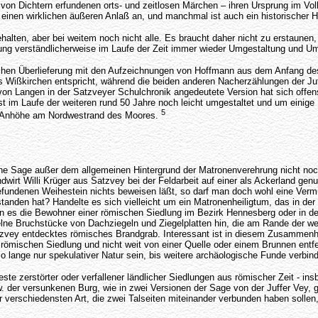
von Dichtern erfundenen orts- und zeitlosen Märchen – ihren Ursprung im Vol
 einen wirklichen äußeren Anlaß an, und manchmal ist auch ein historischer 
gehalten, aber bei weitem noch nicht alle. Es braucht daher nicht zu erstaune
reitung verständlicherweise im Laufe der Zeit immer wieder Umgestaltung und
ichen Überlieferung mit den Aufzeichnungen von Hoffmann aus dem Anfang des
aus Wißkirchen entspricht, während die beiden anderen Nacherzählungen der 
on Langen in der Satzveyer Schulchronik angedeutete Version hat sich offensic
 im Laufe der weiteren rund 50 Jahre noch leicht umgestaltet und um einige E
5
ne Anhöhe am Nordwestrand des Moores.
ene Sage außer dem allgemeinen Hintergrund der Matronenverehrung nicht noc
andwirt Willi Krüger aus Satzvey bei der Feldarbeit auf einer als Ackerland ge
efundenen Weihestein nichts beweisen läßt, so darf man doch wohl eine Vermu
anden hat? Handelte es sich vielleicht um ein Matronenheiligtum, das in de
ren es die Bewohner einer römischen Siedlung im Bezirk Hennesberg oder in d
elne Bruchstücke von Dachziegeln und Ziegelplatten hin, die am Rande der w
Satzvey entdecktes römisches Brandgrab. Interessant ist in diesem Zusammen
 römischen Siedlung und nicht weit von einer Quelle oder einem Brunnen entf
 lange nur spekulativer Natur sein, bis weitere archäologische Funde verbin
te zerstörter oder verfallener ländlicher Siedlungen aus römischer Zeit - ins
zw. der versunkenen Burg, wie in zwei Versionen der Sage von der Juffer Vey
 verschiedensten Art, die zwei Talseiten miteinander verbunden haben sollen, 