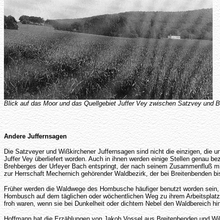
Blick auf das Moor und das Quellgebiet Juffer Vey zwischen Satzvey un
Andere Juffernsagen
Die Satzveyer und Wißkirchener Juffernsagen sind nicht die einzigen, die
Juffer Vey überliefert worden. Auch in ihnen werden einige Stellen genau b
Brehberges der Urfeyer Bach entspringt, der nach seinem Zusammenfluß m
zur Herrschaft Mechernich gehörender Waldbezirk, der bei Breitenbenden 
Früher werden die Waldwege des Hombusche häufiger benutzt worden sein, 
Hombusch auf dem täglichen oder wöchentlichen Weg zu ihrem Arbeitsplatz
froh waren, wenn sie bei Dunkelheit oder dichtem Nebel den Waldbereich hin
Hoffmann hat die Erzählungen von Jakob Vossel aus Breitenbenden und Wilh