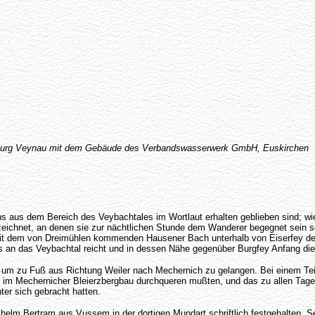
d Burg Veynau mit dem Gebäude des Verbandswasserwerk GmbH, Euskirchen
 uns aus dem Bereich des Veybachtales im Wortlaut erhalten geblieben sind; 
ezeichnet, an denen sie zur nächtlichen Stunde dem Wanderer begegnet sein s
it dem von Dreimühlen kommenden Hausener Bach unterhalb von Eiserfey den
bis an das Veybachtal reicht und in dessen Nähe gegenüber Burgfey Anfang d
um zu Fuß aus Richtung Weiler nach Mechernich zu gelangen. Bei einem Teil 
 im Mechernicher Bleierzbergbau durchqueren mußten, und das zu allen Tage
ter sich gebracht hatten.
elm Bertram aus Vussem in der dortigen Mundart schriftlich festgehalten. S