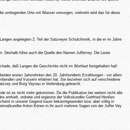
 die umliegenden Orte mit Wasser versorgen; vielmehr wird das für diese
Langen angelegten 2. Teil der Satzveyer Schulchronik, in die er im Jahre
ken. Deshalb führe auch die Quelle den Namen Juffervey. Die Leute
Schade, daß Langen die Geschichte nicht im Wortlaut festgehalten hat!
 beiden ersten Jahrzehnten des 20. Jahrhunderts Erzählungen - vor allem
tenbenden und Vussem erfahren hat. Sie beziehen sich auf verschiedene
atzvey und Burg Veynau in Verbindung gebracht.
 ist es nicht mehr gekommen. Da die Publikation bei weitem nicht alle
s enthielt, ordnete und ergänzte der Volkskundler Gottfried Henßen
cheint in unserer Gegend kaum bekanntgeworden bzw. aber völlig in
imatkundler Anton Könen in ihr auch mehrere Sagen von der Juffer Vey