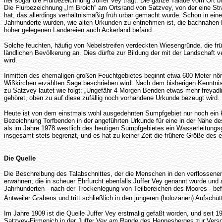
her sogar die Flurbezeichnung Juffer Vey trägt. Die ganze Talaue vom Ort b
Die Flurbezeichnung „Im Broich“ am Ortsrand von Satzvey, von der eine Str
hat, das allerdings verhältnismäßig früh urbar gemacht wurde. Schon in ei
Jahrhunderte wurden, wie alten Urkunden zu entnehmen ist, die bachnahen 
höher gelegenen Ländereien auch Ackerland befand.
Solche feuchten, häufig von Nebelstreifen verdeckten Wiesengründe, die frü
ländlichen Bevölkerung an. Dies dürfte zur Bildung der mit der Landschaft 
wird.
Inmitten des ehemaligen großen Feuchtgebietes beginnt etwa 600 Meter nördl
Wißkirchen erzählten Sage beschrieben wird. Nach dem bisherigen Kenntnisst
zu Satzvey lautet wie folgt: „Ungefähr 4 Morgen Benden etwas mehr freyadli
gehöret, oben zu auf diese zufällig noch vorhandene Urkunde bezeugt wird.
Heute ist von dem einstmals wohl ausgedehnten Sumpfgebiet nur noch ein kl
Bezeichnung Torfbenden in der angeführten Urkunde für eine in der Nähe de
als im Jahre 1978 westlich des heutigen Sumpfgebietes ein Wasserleitung
insgesamt stets begrenzt, und es hat zu keiner Zeit die frühere Größe des e
Die Quelle
Die Beschreibung des Talabschnittes, der die Menschen in den verflossenen
erwähnen, die in scheuer Ehrfurcht ebenfalls Juffer Vey genannt wurde und 
Jahrhunderten - nach der Trockenlegung von Teilbereichen des Moores - bef
Antweiler Grabens und tritt schließlich in den jüngeren (holozänen) Aufsch
Im Jahre 1909 ist die Quelle Juffer Vey erstmalig gefaßt worden, und seit
Satzvey-Firmenich in der Juffer Vey am Rande des Hennesberges zur Versor