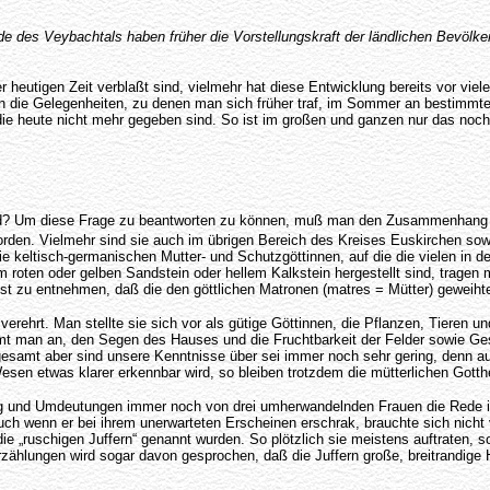
e des Veybachtals haben früher die Vorstellungskraft der ländlichen Bevölke
 heutigen Zeit verblaßt sind, vielmehr hat diese Entwicklung bereits vor viel
hon die Gelegenheiten, zu denen man sich früher traf, im Sommer an bestimm
ie heute nicht mehr gegeben sind. So ist im großen und ganzen nur das noch i
wird? Um diese Frage zu beantworten zu können, muß man den Zusammenhang 
rden. Vielmehr sind sie auch im übrigen Bereich des Kreises Euskirchen sow
e keltisch-germanischen Mutter- und Schutzgöttinnen, auf die die vielen in 
em roten oder gelben Sandstein oder hellem Kalkstein hergestellt sind, tragen 
 ist zu entnehmen, daß die den göttlichen Matronen (matres = Mütter) geweiht
erehrt. Man stellte sie sich vor als gütige Göttinnen, die Pflanzen, Tieren
mmt man an, den Segen des Hauses und die Fruchtbarkeit der Felder sowie Ge
nsgesamt aber sind unsere Kenntnisse über sei immer noch sehr gering, denn au
 Wesen etwas klarer erkennbar wird, so bleiben trotzdem die mütterlichen Gott
ung und Umdeutungen immer noch von drei umherwandelnden Frauen die Rede i
h wenn er bei ihrem unerwarteten Erscheinen erschrak, brauchte sich nicht 
e „ruschigen Juffern“ genannt wurden. So plötzlich sie meistens auftraten, 
rzählungen wird sogar davon gesprochen, daß die Juffern große, breitrandige