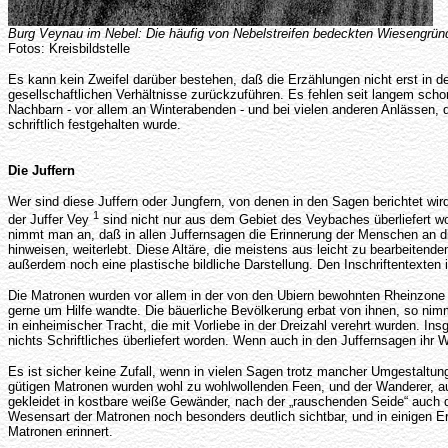
Burg Veynau im Nebel: Die häufig von Nebelstreifen bedeckten Wiesengründ
Fotos: Kreisbildstelle
Es kann kein Zweifel darüber bestehen, daß die Erzählungen nicht erst in der
gesellschaftlichen Verhältnisse zurückzuführen. Es fehlen seit langem sc
Nachbarn - vor allem an Winterabenden - und bei vielen anderen Anlässen, d
schriftlich festgehalten wurde.
Die Juffern
Wer sind diese Juffern oder Jungfern, von denen in den Sagen berichtet 
1
der Juffer Vey
sind nicht nur aus dem Gebiet des Veybaches überliefert wo
nimmt man an, daß in allen Juffernsagen die Erinnerung der Menschen an di
hinweisen, weiterlebt. Diese Altäre, die meistens aus leicht zu bearbeitend
außerdem noch eine plastische bildliche Darstellung. Den Inschriftentexten
Die Matronen wurden vor allem in der von den Ubiern bewohnten Rheinzone v
gerne um Hilfe wandte. Die bäuerliche Bevölkerung erbat von ihnen, so ni
in einheimischer Tracht, die mit Vorliebe in der Dreizahl verehrt wurden. I
nichts Schriftliches überliefert worden. Wenn auch in den Juffernsagen ihr
Es ist sicher keine Zufall, wenn in vielen Sagen trotz mancher Umgestalt
gütigen Matronen wurden wohl zu wohlwollenden Feen, und der Wanderer, auc
gekleidet in kostbare weiße Gewänder, nach der „rauschenden Seide“ auch di
Wesensart der Matronen noch besonders deutlich sichtbar, und in einigen E
Matronen erinnert.