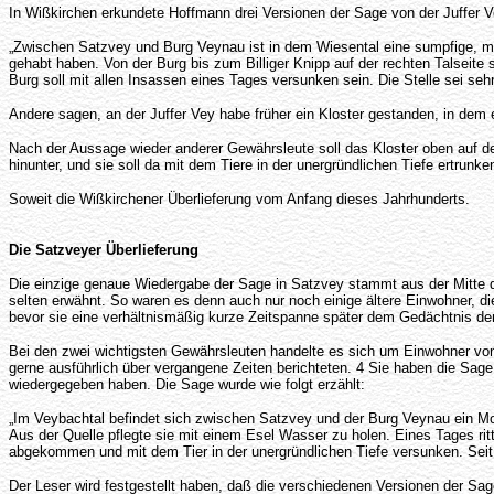
In Wißkirchen erkundete Hoffmann drei Versionen der Sage von der Juffer Vey
„Zwischen Satzvey und Burg Veynau ist in dem Wiesental eine sumpfige, mi
gehabt haben. Von der Burg bis zum Billiger Knipp auf der rechten Talseite 
Burg soll mit allen Insassen eines Tages versunken sein. Die Stelle sei seh
Andere sagen, an der Juffer Vey habe früher ein Kloster gestanden, in dem
Nach der Aussage wieder anderer Gewährsleute soll das Kloster oben auf dem
hinunter, und sie soll da mit dem Tiere in der unergründlichen Tiefe ertrunken
Soweit die Wißkirchener Überlieferung vom Anfang dieses Jahrhunderts.
Die Satzveyer Überlieferung
Die einzige genaue Wiedergabe der Sage in Satzvey stammt aus der Mitte d
selten erwähnt. So waren es denn auch nur noch einige ältere Einwohner, d
bevor sie eine verhältnismäßig kurze Zeitspanne später dem Gedächtnis d
Bei den zwei wichtigsten Gewährsleuten handelte es sich um Einwohner von S
gerne ausführlich über vergangene Zeiten berichteten. 4 Sie haben die Sa
wiedergegeben haben. Die Sage wurde wie folgt erzählt:
„Im Veybachtal befindet sich zwischen Satzvey und der Burg Veynau ein M
Aus der Quelle pflegte sie mit einem Esel Wasser zu holen. Eines Tages rit
abgekommen und mit dem Tier in der unergründlichen Tiefe versunken. Seit di
Der Leser wird festgestellt haben, daß die verschiedenen Versionen der Sa