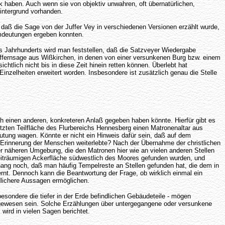
k haben. Auch wenn sie von objektiv unwahren, oft übernatürlichen,
Hintergrund vorhanden.
n, daß die Sage von der Juffer Vey in verschiedenen Versionen erzählt wurde,
 Umdeutungen ergeben konnten.
 Jahrhunderts wird man feststellen, daß die Satzveyer Wiedergabe
Juffernsage aus Wißkirchen, in denen von einer versunkenen Burg bzw. einem
htlich nicht bis in diese Zeit hinein retten können. Überlebt hat
inzelheiten erweitert worden. Insbesondere ist zusätzlich genau die Stelle
h einen anderen, konkreteren Anlaß gegeben haben könnte. Hierfür gibt es
nutzten Teilfläche des Flurbereichs Hennesberg einen Matronenaltar aus
tung wagen. Könnte er nicht ein Hinweis dafür sein, daß auf dem
r Erinnerung der Menschen weiterlebte? Nach der Übernahme der christlichen
er näheren Umgebung, die den Matronen hier wie an vielen anderen Stellen
eiträumigen Ackerfläche südwestlich des Moores gefunden wurden, und
hang noch, daß man häufig Tempelreste an Stellen gefunden hat, die dem in
ernt. Dennoch kann die Beantwortung der Frage, ob wirklich einmal ein
dlichere Aussagen ermöglichen.
besondere die tiefer in der Erde befindlichen Gebäudeteile - mögen
, gewesen sein. Solche Erzählungen über untergegangene oder versunkene
wird in vielen Sagen berichtet.