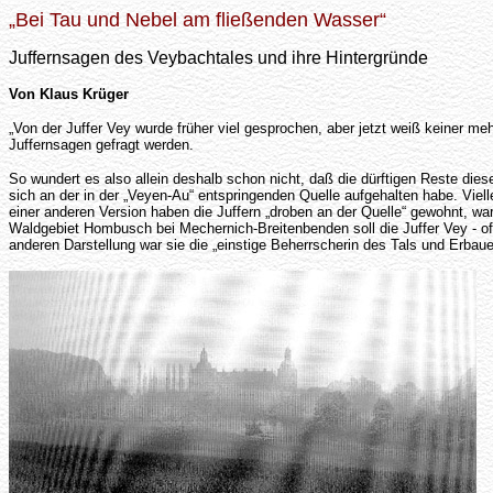
„Bei Tau und Nebel am fließenden Wasser“
Juffernsagen des Veybachtales und ihre Hintergründe
Von Klaus Krüger
„Von der Juffer Vey wurde früher viel gesprochen, aber jetzt weiß keiner m
Juffernsagen gefragt werden.
So wundert es also allein deshalb schon nicht, daß die dürftigen Reste dieser
sich an der in der „Veyen-Au“ entspringenden Quelle aufgehalten habe. Vie
einer anderen Version haben die Juffern „droben an der Quelle“ gewohnt, wa
Waldgebiet Hombusch bei Mechernich-Breitenbenden soll die Juffer Vey - of
anderen Darstellung war sie die „einstige Beherrscherin des Tals und Erbaue