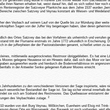
is zur genannten Burg wurde in früherer Zeit immer wieder vom Bachwasser übe
aße ihren Namen erhalten hat, weist darauf hin, daß es sich selbst hier noc
nem Rentenregister der Satzveyer Pfarrkirche aus dem Jahre 1537 wurden „ben
Bereiche zwischen Satzvey und Veynau konstant als Wiesen- und Weideland g
her den Veybach auf seinem Lauf von der Quelle bis zur Mündung über weite St
verknüpften Sagen von der Juffer Vey beigetragen haben, über deren geheimni
ich des Ortes Satzvey das bei den Vorfahren als unheimlich und verrufen gel
and tritt der Flurname erstmals im Jahre 1772 urkundlich in Erscheinung. Die
ch in der jufferpheien der der Pastoratsbenden genannt, schießet unten zu a
eines, mittlerweile ausgetrocknetes Restmoor übriggeblieben. Es hat eine Lä
s Moores gelegene Heuwiese ist ein Hinweis dafür, daß sich das Moor vor lang
sgraben ausgeworfen wurde und hierdurch die Bodenverhältnisse im angrenze
benfalls in der Antweiler Senke gelegenen Kalkarer Moores erreicht.
 Jahrhunderten zu den verschiedenen Versionen der Sage inspirierte, wäre nic
auch wesentlicher Bestandteil der Sage ist. Sie lag sicher einmal innerhalb 
indet sie sich am Südrand des Restmoores. Das Quellwasser entstammt der Sö
2
üttungen des Veybachtales zutage.
 1910 wurden von dort Burg Veynau, Wißkirchen, Euenheim und Elsig mit Trink
gung dieser Orte ein Wasserwerk; das Bauwerk ist noch vorhanden, wird alle