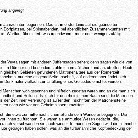
rung angeregt
en Jahrzehnten begonnen. Das ist in erster Linie auf die geänderten
ten Dorfplätzen, bei Spinnabenden, bei abendlichen Zusammenkünften mit
m Wortlaut überliefert, was irgendwann - mehr oder weniger zufällig -
der Veytalsagen mit anderen Juffernsagen sehen; denn sagen wie die von
ie im Dürener und besonders zahlreich im Jülicher Land anzutreffen. Heute
den gleichen Gebieten gefundenen Matronenaltäre aus der Römerzeit
manchmal nur eine eingemeißelte Inschrift, auf anderen aber findet sich
en Denkmäler vielfach zur Erfüllung eines Gelübdes errichtet wurden.
 und Menschen wohlgesonnen und hilfreich zugetan waren und an die man sich
sundheit und Heilung. Typisch für den rheinischen Raum sind die Matronen
s der Zeit ihrer Verehrung ist außer den Inschriften der Matronensteine
heiten nach wie vor von Geheimnissen umwittert.
st, die etwa zur mitternächtlichen Stunde dem Wanderer begegnen. Die
vor ihnen zu fürchten. Sie waren als anmutige Wesen gedacht, die,
so rasch verschwanden sie auch wieder. In manchen Sagen wird die hilfreiche
 Hüte getragen haben sollen, was an die turbanähnliche Kopfbedeckung der