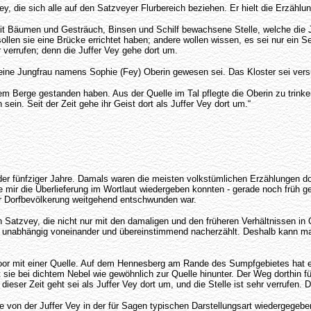
, die sich alle auf den Satzveyer Flurbereich beziehen. Er hielt die Erzählun
t Bäumen und Gesträuch, Binsen und Schilf bewachsene Stelle, welche die Juf
sollen sie eine Brücke errichtet haben; andere wollen wissen, es sei nur ein
r verrufen; denn die Juffer Vey gehe dort um.
 eine Jungfrau namens Sophie (Fey) Oberin gewesen sei. Das Kloster sei vers
 Berge gestanden haben. Aus der Quelle im Tal pflegte die Oberin zu trinken
 sein. Seit der Zeit gehe ihr Geist dort als Juffer Vey dort um.“
er fünfziger Jahre. Damals waren die meisten volkstümlichen Erzählungen do
ie mir die Überlieferung im Wortlaut wiedergeben konnten - gerade noch früh
er Dorfbevölkerung weitgehend entschwunden war.
atzvey, die nicht nur mit den damaligen und den früheren Verhältnissen in Or
ge unabhängig voneinander und übereinstimmend nacherzählt. Deshalb kann man
oor mit einer Quelle. Auf dem Hennesberg am Rande des Sumpfgebietes hat e
t sie bei dichtem Nebel wie gewöhnlich zur Quelle hinunter. Der Weg dorthin 
eser Zeit geht sei als Juffer Vey dort um, und die Stelle ist sehr verrufen.
ge von der Juffer Vey in der für Sagen typischen Darstellungsart wiedergege