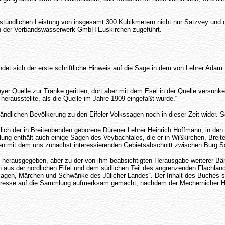
ner stündlichen Leistung von insgesamt 300 Kubikmetern nicht nur Satzvey und
ch der Verbandswasserwerk GmbH Euskirchen zugeführt.
det sich der erste schriftliche Hinweis auf die Sage in dem von Lehrer Adam 
veyer Quelle zur Tränke geritten, dort aber mit dem Esel in der Quelle versun
 herausstellte, als die Quelle im Jahre 1909 eingefaßt wurde.“
ländlichen Bevölkerung zu den Eifeler Volkssagen noch in dieser Zeit wider. 
lich der in Breitenbenden geborene Dürener Lehrer Heinrich Hoffmann, in den
ung enthält auch einige Sagen des Veybachtales, die er in Wißkirchen, Brei
den mit dem uns zunächst interessierenden Gebietsabschnitt zwischen Burg S
erausgegeben, aber zu der von ihm beabsichtigten Herausgabe weiterer Bände
us der nördlichen Eifel und dem südlichen Teil des angrenzenden Flachlande
„Sagen, Märchen und Schwänke des Jülicher Landes“. Der Inhalt des Buches s
spresse auf die Sammlung aufmerksam gemacht, nachdem der Mechernicher He