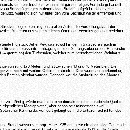
rflutet und blieb infolge der Beschaffenheit des Bodens ständig feucht.
h ehemals um sehr feuchtes, wenn nicht gar sumpfiges Gelände gehandelt
tzs (=Benden) gelegen in deme alden Broich“ aufgeführt. Über viele
enutzt, während sich nur unter den vom Bachlauf weiter entfernten und
recken begleiteten, regten zu allen Zeiten die Vorstellungskraft der
svolles Auftreten aus verschiedenen Orten des Veytales genauer berichtet
tende Flurstück Juffer Vey, das sowohl in der in Satzvey als auch in
 für uns interessante Eintragung in einer Stiftungsurkunde der Pfarrkirche
uf (= grenzt an) den Turfbenden, welcher zum herrschaftlichen Weinhaus
nge von rund 170 Metern und ist zwischen 40 und 70 Meter breit. Die
er Zeit noch auf weitere Gebiete erstreckte. Dies wurde auch erkennbar,
nden Bereich sichtbar wurden. Dennoch war die Ausbreitung des Moores
ht vollständig, würde man nicht eine damals ergiebig sprudelnde Quelle
des eigentlichen Moorgebietes, aber schon seit mindestens zwei
tenicher Kalkmulde, von dort gelangt es in die tertiären Schichten des
- und Brauchwasser versorgt. Mitte 1935 errichtete die ehemalige Gemeinde
rdings nicht mehr benutzt. Satzvey wurde erstmals 1911 an die Quelle