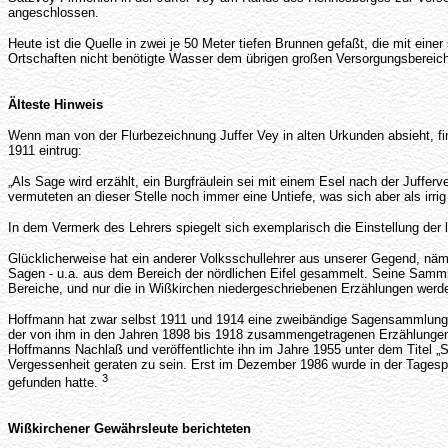
angeschlossen.
Heute ist die Quelle in zwei je 50 Meter tiefen Brunnen gefaßt, die mit ei
Ortschaften nicht benötigte Wasser dem übrigen großen Versorgungsberei
Älteste Hinweis
Wenn man von der Flurbezeichnung Juffer Vey in alten Urkunden absieht, fin
1911 eintrug:
„Als Sage wird erzählt, ein Burgfräulein sei mit einem Esel nach der Juffer
vermuteten an dieser Stelle noch immer eine Untiefe, was sich aber als irrig
In dem Vermerk des Lehrers spiegelt sich exemplarisch die Einstellung der 
Glücklicherweise hat ein anderer Volksschullehrer aus unserer Gegend, näm
Sagen - u.a. aus dem Bereich der nördlichen Eifel gesammelt. Seine Samml
Bereiche, und nur die in Wißkirchen niedergeschriebenen Erzählungen wer
Hoffmann hat zwar selbst 1911 und 1914 eine zweibändige Sagensammlung h
der von ihm in den Jahren 1898 bis 1918 zusammengetragenen Erzählungen a
Hoffmanns Nachlaß und veröffentlichte ihn im Jahre 1955 unter dem Titel 
Vergessenheit geraten zu sein. Erst im Dezember 1986 wurde in der Tage
3
gefunden hatte.
Wißkirchener Gewährsleute berichteten