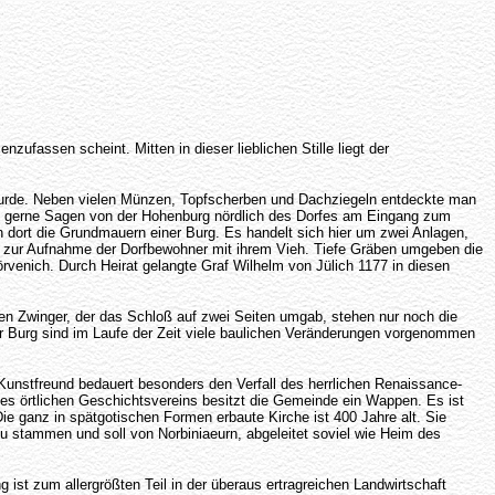
zufassen scheint. Mitten in dieser lieblichen Stille liegt der
n wurde. Neben vielen Münzen, Topfscherben und Dachziegeln entdeckte man
en gerne Sagen von der Hohenburg nördlich des Dorfes am Eingang zum
dort die Grundmauern einer Burg. Es handelt sich hier um zwei Anlagen,
iten zur Aufnahme der Dorfbewohner mit ihrem Vieh. Tiefe Gräben umgeben die
Nörvenich. Durch Heirat gelangte Graf Wilhelm von Jülich 1177 in diesen
en Zwinger, der das Schloß auf zwei Seiten umgab, stehen nur noch die
er Burg sind im Laufe der Zeit viele baulichen Veränderungen vorgenommen
Kunstfreund bedauert besonders den Verfall des herrlichen Renaissance-
es örtlichen Geschichtsvereins besitzt die Gemeinde ein Wappen. Es ist
ie ganz in spätgotischen Formen erbaute Kirche ist 400 Jahre alt. Sie
u stammen und soll von Norbiniaeurn, abgeleitet soviel wie Heim des
 ist zum allergrößten Teil in der überaus ertragreichen Landwirtschaft