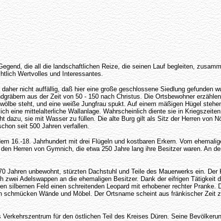
egend, die all die landschaftlichen Reize, die seinen Lauf begleiten, zusammen
htlich Wertvolles und Interessantes.
t daher nicht auffällig, daß hier eine große geschlossene Siedlung gefunde
dgräbern aus der Zeit von 50 - 150 nach Christus. Die Ortsbewohner erzähl
ölbe steht, und eine weiße Jungfrau spukt. Auf einem mäßigen Hügel stehen 
sich eine mittelalterliche Wallanlage. Wahrscheinlich diente sie in Kriegsze
t dazu, sie mit Wasser zu füllen. Die alte Burg gilt als Sitz der Herren von 
schon seit 500 Jahren verfallen.
dem 16.-18. Jahrhundert mit drei Flügeln und kostbaren Erkern. Vom ehemalig
 den Herren von Gymnich, die etwa 250 Jahre lang ihre Besitzer waren. An d
70 Jahren unbewohnt, stürzten Dachstuhl und Teile des Mauerwerks ein. Der 
 zwei Adelswappen an die ehemaligen Besitzer. Dank der eifrigen Tätigkeit d
ren silbernen Feld einen schreitenden Leopard mit erhobener rechter Pranke. D
tern schmücken Wände und Möbel. Der Ortsname scheint aus fränkischer Zeit z
s Verkehrszentrum für den östlichen Teil des Kreises Düren. Seine Bevölkerung