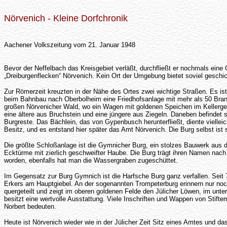
Nörvenich - Kleine Dorfchronik
Aachener Volkszeitung vom 21. Januar 1948
Bevor der Neffelbach das Kreisgebiet verläßt, durchfließt er nochmals eine G
„Dreiburgenflecken“ Nörvenich. Kein Ort der Umgebung bietet soviel geschic
Zur Römerzeit kreuzten in der Nähe des Ortes zwei wichtige Straßen. Es is
beim Bahnbau nach Oberbolheim eine Friedhofsanlage mit mehr als 50 Bran
großen Nörvenicher Wald, wo ein Wagen mit goldenen Speichen im Kellergew
eine ältere aus Bruchstein und eine jüngere aus Ziegeln. Daneben befindet 
Burgreste. Das Bächlein, das von Gypenbusch herunterfließt, diente vielleich
Besitz, und es entstand hier später das Amt Nörvenich. Die Burg selbst ist 
Die größte Schloßanlage ist die Gymnicher Burg, ein stolzes Bauwerk aus 
Ecktürme mit zierlich geschweifter Haube. Die Burg trägt ihren Namen nach
worden, ebenfalls hat man die Wassergraben zugeschüttet.
Im Gegensatz zur Burg Gymnich ist die Harfsche Burg ganz verfallen. Seit 
Erkers am Hauptgiebel. An der sogenannten Trompeterburg erinnern nur noch
quergeteilt und zeigt im oberen goldenen Felde den Jülicher Löwen, im unte
besitzt eine wertvolle Ausstattung. Viele Inschriften und Wappen von Stif
Norbert bedeuten.
Heute ist Nörvenich wieder wie in der Jülicher Zeit Sitz eines Amtes und da