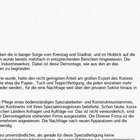
n die in banger Sorge vom Kreistag und Stadtrat, und im Hinblick auf die
en wurde bereits mehrfach in entsprechenden Berichten hingewiesen. Die
s Industriewerkes. Dabei ist diese Demontage, wie aus den an das
ien zu begründen.
ie wurde, hatte den nicht geringsten Anteil am großen Export des Kreises
ie etwa die Papier-, Tuch und Teppichfertigung, die jeden einzelnen mehr
eder werden., für die eine Nachfrage weit über den privaten Sektor hinaus in
und Pflege eines bodenständigen Spezialarbeiter- und Konstrukteurstammes,
es Kontinents mit ihren Spezialerzeugnissen belieferte. Schon heute, kurze
chen Ländern Anfragen und Aufträge vor. Das ist nicht verwunderlich, sind
 Demontageliste stehenden Firma ausgestattet. Die Dürener Firma ist die
r Unternehmen angewiesen. Die Nachfrage nach neuen Apparaturen und die
wendig.
unverständlicher, als gerade für diese Spezialfertigung keine
bodenständigen Arbeiterstamm, der seine Erfahrung aus generationsweiser