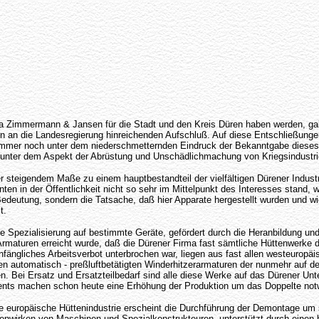
 Zimmermann & Jansen für die Stadt und den Kreis Düren haben werden, gabe
nen an die Landesregierung hinreichenden Aufschluß. Auf diese Entschließung
en immer noch unter dem niederschmetternden Eindruck der Bekanntgabe diese
ls unter dem Aspekt der Abrüstung und Unschädlichmachung von Kriegsindustr
r steigendem Maße zu einem hauptbestandteil der vielfältigen Dürener Industr
n in der Öffentlichkeit nicht so sehr im Mittelpunkt des Interesses stand, w
 Bedeutung, sondern die Tatsache, daß hier Apparate hergestellt wurden und wi
t.
die Spezialisierung auf bestimmte Geräte, gefördert durch die Heranbildung 
Armaturen erreicht wurde, daß die Dürener Firma fast sämtliche Hüttenwerke d
fängliches Arbeitsverbot unterbrochen war, liegen aus fast allen westeuropäis
 automatisch - preßluftbetätigten Winderhitzerarmaturen der nunmehr auf der
aturen. Bei Ersatz und Ersatzteilbedarf sind alle diese Werke auf das Dürene
nents machen schon heute eine Erhöhung der Produktion um das Doppelte not
uropäische Hüttenindustrie erscheint die Durchführung der Demontage um so 
enwirken von Maschinen und Spezialkonstrukteuren, unterstützt durch einen 