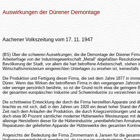
Auswirkungen der Dürener Demontage
Aachener Volkszeitung vom 17. 11. 1947
(BS) Über die schweren Auswirkungen, die die Demontage der Dürener Firma
Arbeiterfrage von der Industriegewerkschaft „Metall“ abgefaßten Resolutio
Bevölkerung der Stadt, vor allem die hart betroffene Arbeiterschaft, steh
Wirtschaftsministerium eingereichten Unterlagen zu ersehen ist, keinesfal
Die Produktion und Fertigung dieser Firma, die seit dem Jahre 1877 in imme
Düren. Wenn das Wirken der betroffenen Firma in den vergangenen Jahrzehnte
oder weniger persönlich berührte, so ist der Grund nicht etwa die geringere
der gesamten europäischen Industrie und Schwerindustrie zu verzeichnen is
Die schrittweise Entwicklung der durch die Firma herstellten Apparate und 
brachte es mit sich, daß in den Jahren um 1920 ein derart hoher Stand der 
Zeit nach dem Anlaufen der Produktion, die durch Kriegszerstörungen und an
doch etwa 90 Prozent sämtlicher moderner Hüttenwerke Westeuropas mit den
alleinige Herstellerin dieser für die Hüttenindustrie „unentbehrlichen Arm
Reparaturen der gelieferten Apparate der Hüttenwerke des gesamten Konti
Angesichts der Bedeutung der Firma Zimmermann & Jansen für die gesamte e
Verlagerungsmöglichkeit gegeben ist, da sie nur im wechelseitigen Zusamm