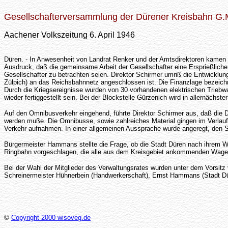
Gesellschafterversammlung der Dürener Kreisbahn G.
Aachener Volkszeitung 6. April 1946
Düren. - In Anwesenheit von Landrat Renker und der Amtsdirektoren kamen 
Ausdruck, daß die gemeinsame Arbeit der Gesellschafter eine Ersprießliche
Gesellschafter zu betrachten seien. Direktor Schirmer umriß die Entwicklu
Zülpich) an das Reichsbahnnetz angeschlossen ist. Die Finanzlage bezeichn
Durch die Kriegsereignisse wurden von 30 vorhandenen elektrischen Triebwa
wieder fertiggestellt sein. Bei der Blockstelle Gürzenich wird in allernäch
Auf den Omnibusverkehr eingehend, führte Direktor Schirmer aus, daß die D
werden muße. Die Omnibusse, sowie zahlreiches Material gingen im Verlauf
Verkehr aufnahmen. In einer allgemeinen Aussprache wurde angeregt, den
Bürgermeister Hammans stellte die Frage, ob die Stadt Düren nach ihrem W
Ringbahn vorgeschlagen, die alle aus dem Kreisgebiet ankommenden Wagen a
Bei der Wahl der Mitglieder des Verwaltungsrates wurden unter dem Vorsitz 
Schreinermeister Hühnerbein (Handwerkerschaft), Ernst Hammans (Stadt Düre
©
Copyright 2000 wisoveg.de