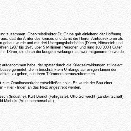
ung zusammen. Oberkreisdirektor Dr. Grube gab einleitend der Hoffnung
 aus, daß die Ämter des kreises und damit die Herren Amtsdirektoren als
ahn gebaut wurde und mit drei Übergangsbahnhöfen (Düren, Nörvenich und
ahren 1937 bis 1945 über 5 Millionen Personen und rund 100.000 t Güter.
nich - Düren, die durch die kriegseinwirkungen schwer mitgenommen wurde,
 aufgenommen habe, der später durch die Kriegseinwirkungen stillgelegt
busse gemietet, die in beschränktem Umfange auf einigen Linien den
lichkeit zu geben, aus ihren Trümmern herauszukommen.
ht zum Omnibusverkehr entschließen solle. Es wurde der Bau einer
 - Pier - Inden an das Netz angestrebt werden.
sch (Industrie), Kurt Brandt (Fahrgäste), Otto Schwecht (Landwirtschaft),
ld Michels (Arbeitnehmerschaft).