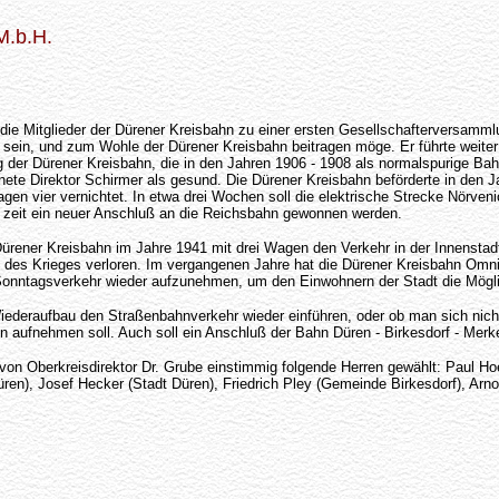
M.b.H.
die Mitglieder der Dürener Kreisbahn zu einer ersten Gesellschafterversamml
 sein, und zum Wohle der Dürener Kreisbahn beitragen möge. Er führte weiter
ng der Dürener Kreisbahn, die in den Jahren 1906 - 1908 als normalspurige B
ete Direktor Schirmer als gesund. Die Dürener Kreisbahn beförderte in den J
gen vier vernichtet. In etwa drei Wochen soll die elektrische Strecke Nörve
ster zeit ein neuer Anschluß an die Reichsbahn gewonnen werden.
ürener Kreisbahn im Jahre 1941 mit drei Wagen den Verkehr in der Innenstadt
 des Krieges verloren. Im vergangenen Jahre hat die Dürener Kreisbahn Omni
 Sonntagsverkehr wieder aufzunehmen, um den Einwohnern der Stadt die Mög
iederaufbau den Straßenbahnverkehr wieder einführen, oder ob man sich nic
ufnehmen soll. Auch soll ein Anschluß der Bahn Düren - Birkesdorf - Merken
von Oberkreisdirektor Dr. Grube einstimmig folgende Herren gewählt: Paul Hoe
n), Josef Hecker (Stadt Düren), Friedrich Pley (Gemeinde Birkesdorf), Arno