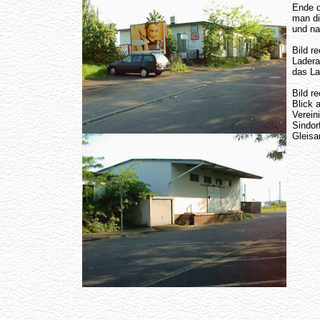
Ende d
man di
und na
Bild r
Ladera
das La
Bild r
Blick a
Verein
Sindor
Gleisa