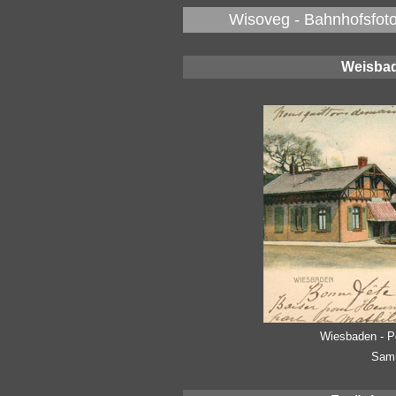
Wisoveg - Bahnhofsfoto
Weisbad
Wiesbaden - P
Samm