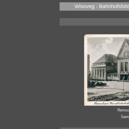
Wisoveg - Bahnhofsfoto
Remsch
Samm