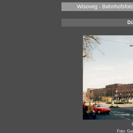
Wisoveg - Bahnhofsfoto
Dü
Foto: Gu