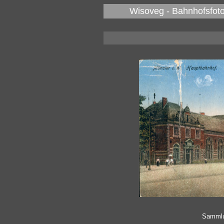
Wisoveg - Bahnhofsfoto
Sammlu