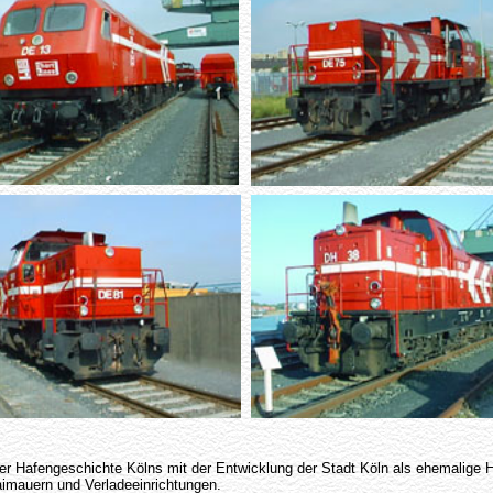
 der Hafengeschichte Kölns mit der Entwicklung der Stadt Köln als ehemalig
mauern und Verladeeinrichtungen.