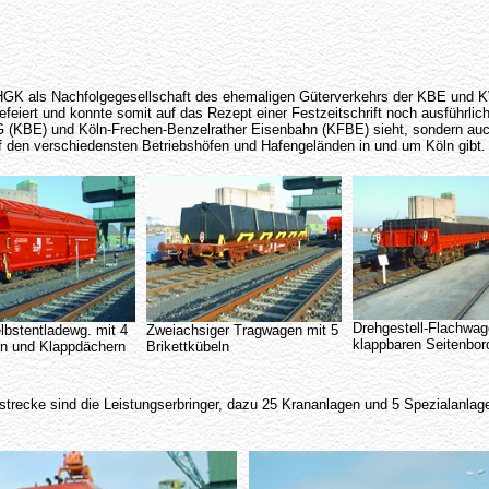
HGK als Nachfolgegesellschaft des ehemaligen Güterverkehrs der KBE und KVB
iert und konnte somit auf das Rezept einer Festzeitschrift noch ausführliche
G (KBE) und Köln-Frechen-Benzelrather Eisenbahn (KFBE) sieht, sondern auch
f den verschiedensten Betriebshöfen und Hafengeländen in und um Köln gibt.
Drehgestell-Flachwag
lbstentladewg. mit 4
Zweiachsiger Tragwagen mit 5
klappbaren Seitenbor
n und Klappdächern
Brikettkübeln
trecke sind die Leistungserbringer, dazu 25 Krananlagen und 5 Spezialanlag