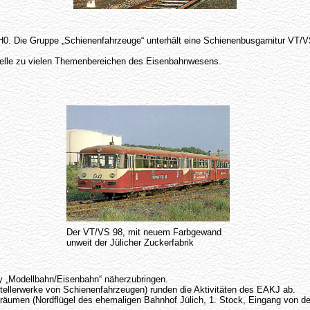
 H0. Die Gruppe „Schienenfahrzeuge“ unterhält eine Schienenbusgarnitur VT/V
squelle zu vielen Themenbereichen des Eisenbahnwesens.
Der VT/VS 98, mit neuem Farbgewand
unweit der Jülicher Zuckerfabrik
y „Modellbahn/Eisenbahn“ näherzubringen.
tellerwerke von Schienenfahrzeugen) runden die Aktivitäten des EAKJ ab.
lubräumen (Nordflügel des ehemaligen Bahnhof Jülich, 1. Stock, Eingang vo