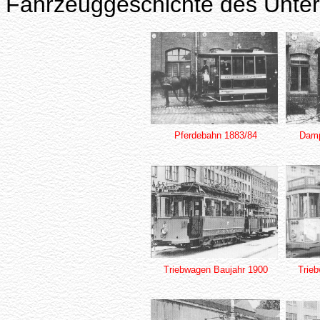
Fahrzeuggeschichte des Unt
Pferdebahn 1883/84
Damp
Triebwagen Baujahr 1900
Trie