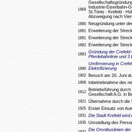
Gesellschaftsgründung
Industrie-Eisenbahn-Ge
1868
St.Tönis - Krefeld - Hü
Abzweigung nach Viers
Neugründung unter de
1880
Erweiterung der Strec
1881
Erweiterung der Streck
1881
Erweiterung der Strec
1882
Gründung der Crefeld-
1883
Pferdebahnlinie und 3
Umfirmierung in Crefe
Elektrifizierung
1890
1902
Besuch am 20. Juni du
1908
Inbetriebnahme des n
Betriebsführung durch
1912
Gesellschaft A.G. in Be
1921
Übernahme durch die 
1925
Erster Einsatz von Au
1931
Die Stadt Krefeld wird
1935
Umstellung des Perso
Die Omnibuslinien der
1937