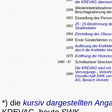
der KREVAG überno
Wiederinbetriebnahme
1939
Beschlagnahmung der
1951
Einstellung des Pers
25 : 15 Abstimmung de
1962
Straßenbahn
1964
Einstellung des Obusv
1968
Erste Sonderfahrten z
Auflösung der Krefel
1978
durch die Krefelder Ve
1978
Eröffnung der Histori
1980 - 87
Schrittweiser Strecke
Die KREVAG wird mit 
Versorgungs-, Verkeh
1990
Gesellschaft SWK vers
AG, Bereich Verkehr
*) die
kursiv dargestellten Ang