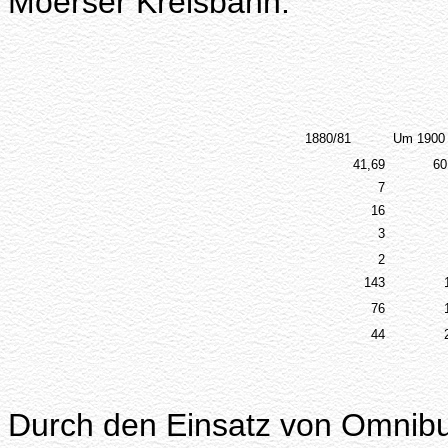
Moerser Kreisbahn.
1880/81
Um 1900
41,69
60
7
16
3
2
143
76
44
Durch den Einsatz von Omnib