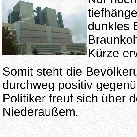
tiefhäng
dunkles 
Braunkoh
Kürze erw
Somit steht die Bevölker
durchweg positiv gegenü
Politiker freut sich übe
Niederaußem.