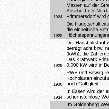
Masten auf der Str
Abschnitt der Nord
Frimmersdorf wird 
1924
Die Hauptschaltleit
die einheitliche Be
Höchstspannungsne
1928
Der Haushaltstarif w
beträgt acht bzw. n
(kWh); die Zählerge
Das Kraftwerk Frimm
0.000 kW wird in B
1929
RWE und Bewag reg
Kochplatten einzuf
noch Gültigkeit.
1930
In Essen wird der er
schornsteinlose Wo
1934
Im Goldenberg-Werk