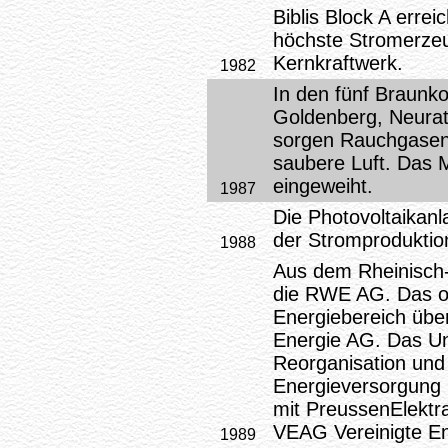
Biblis Block A errei
höchste Stromerze
Kernkraftwerk.
1982
In den fünf Braunk
Goldenberg, Neura
sorgen Rauchgasen
saubere Luft. Das M
eingeweiht.
1987
Die Photovoltaikanl
der Stromproduktio
1988
Aus dem Rheinisch-W
die RWE AG. Das o
Energiebereich üb
Energie AG. Das Un
Reorganisation und
Energieversorgung
mit PreussenElektr
VEAG Vereinigte E
1989