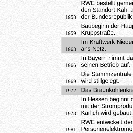
RWE bestellt geme
den Standort Kahl 
der Bundesrepublik
1958
Baubeginn der Haup
Kruppstraße.
1959
Im Kraftwerk Niede
ans Netz.
1963
In Bayern nimmt d
seinen Betrieb auf.
1966
Die Stammzentrale 
wird stillgelegt.
1969
Das Braunkohlenkra
1972
In Hessen beginnt d
mit der Stromprodu
Kärlich wird gebaut.
1973
RWE entwickelt den
Personenelektromob
1981