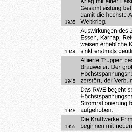
Krieg mit einer Lei
Gesamtleistung bet
damit die höchste 
Weltkrieg.
1935
Auswirkungen des Z
Essen, Karnap, Rei
weisen erhebliche 
sinkt erstmals deutl
1944
Alliierte Truppen b
Brauweiler. Der gr
Höchstspannungsnet
zerstört, der Verbu
1945
Das RWE begeht sei
Höchstspannungsnetz
Stromrationierung 
aufgehoben.
1948
Die Kraftwerke Frim
beginnen mit neuen
1955