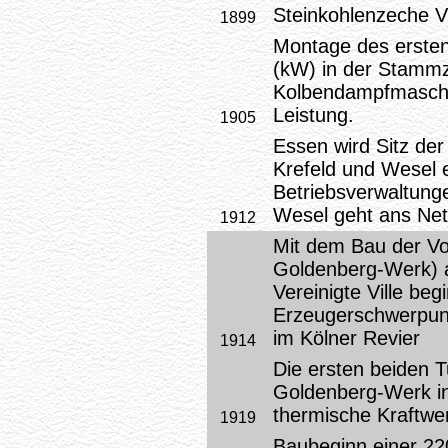
Steinkohlenzeche V
1899
Montage des ersten
(kW) in der Stammz
Kolbendampfmaschi
Leistung.
1905
Essen wird Sitz der
Krefeld und Wesel 
Betriebsverwaltunge
Wesel geht ans Net
1912
Mit dem Bau der Vo
Goldenberg-Werk) 
Vereinigte Ville beg
Erzeugerschwerpunk
im Kölner Revier
1914
Die ersten beiden 
Goldenberg-Werk in 
thermische Kraftwe
1919
Baubeginn einer 220