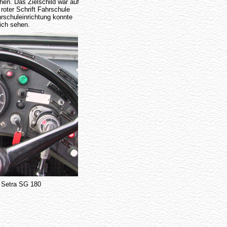
hen. Das Zielschild war auf
 roter Schrift Fahrschule
rschuleinrichtung konnte
ich sehen.
m Setra SG 180