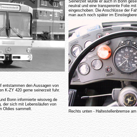
Seinerzeit wurde er auch in Bonn gese
neutral und eine transperente Folie mit
eingeschoben. Die Anschlüsse der Fah
man auch noch später im Einstiegbere
uf entstammen den Aussagen von
en K-ZY 420 gerne seinerzeit fuhr.
und Bonn informierte wisoveg.de
, der sich mit Lebensläufen von
on Oldies sammelt.
Rechts unten - Haltestellenbremse a