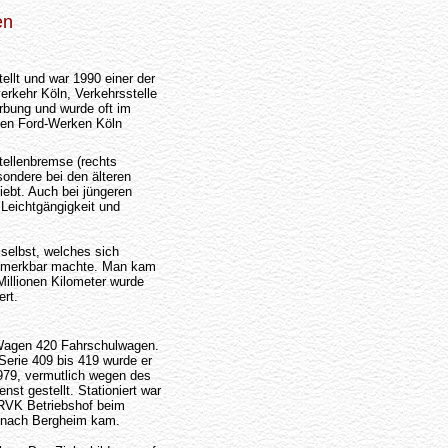
en
ellt und war 1990 einer der
rkehr Köln, Verkehrsstelle
bung und wurde oft im
den Ford-Werken Köln
tellenbremse (rechts
sondere bei den älteren
iebt. Auch bei jüngeren
 Leichtgängigkeit und
selbst, welches sich
bemerkbar machte. Man kam
illionen Kilometer wurde
rt.
Wagen 420 Fahrschulwagen.
Serie 409 bis 419 wurde er
979, vermutlich wegen des
nst gestellt. Stationiert war
 RVK Betriebshof beim
r nach Bergheim kam.