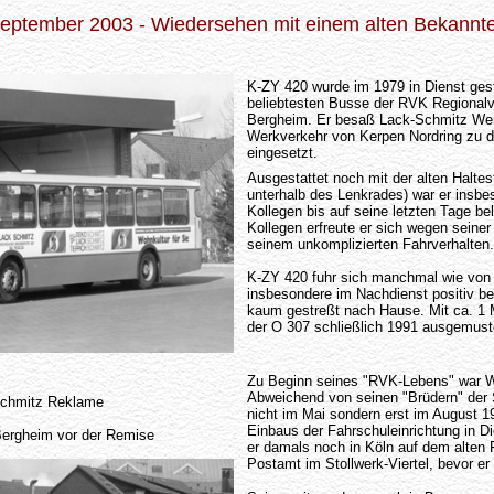
eptember 2003 - Wiedersehen mit einem alten Bekannt
K-ZY 420 wurde im 1979 in Dienst gest
beliebtesten Busse der RVK Regionalve
Bergheim. Er besaß Lack-Schmitz Wer
Werkverkehr von Kerpen Nordring zu 
eingesetzt.
Ausgestattet noch mit der alten Haltes
unterhalb des Lenkrades) war er insbe
Kollegen bis auf seine letzten Tage bel
Kollegen erfreute er sich wegen seiner
seinem unkomplizierten Fahrverhalten.
K-ZY 420 fuhr sich manchmal wie von 
insbesondere im Nachdienst positiv 
kaum gestreßt nach Hause. Mit ca. 1 M
der O 307 schließlich 1991 ausgemuste
Zu Beginn seines "RVK-Lebens" war 
Abweichend von seinen "Brüdern" der 
Schmitz Reklame
nicht im Mai sondern erst im August 1
Einbaus der Fahrschuleinrichtung in Die
Bergheim vor der Remise
er damals noch in Köln auf dem alten
Postamt im Stollwerk-Viertel, bevor e