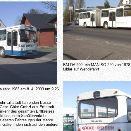
BM-DA 290, ein MAN SG 220 von 1978 a
Liblar auf Wendefahrt
jahr 1983 am 8. 4. 2003 um 9.26
kehr Erftstadt fahrenden Busse
 Gebr. Gäke GmbH aus Erftstadt-
erkehr des gesamten Erftkreises
enkbussen im Schülerverkehr
m älteren Fahrzeugen der Marke
 Gäke finden sich auf den anderen