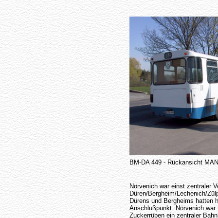
BM-DA 449 - Rückansicht MA
Nörvenich war einst zentraler
Düren/Bergheim/Lechenich/Zülp
Dürens und Bergheims hatten 
Anschlußpunkt. Nörvenich war f
Zuckerrüben ein zentraler Bahn