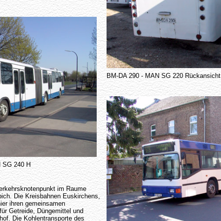
BM-DA 290 - MAN SG 220 Rückansicht
N SG 240 H
 Verkehrsknotenpunkt im Raume
ich. Die Kreisbahnen Euskirchens,
hier ihren gemeinsamen
ür Getreide, Düngemittel und
hof. Die Kohlentransporte des