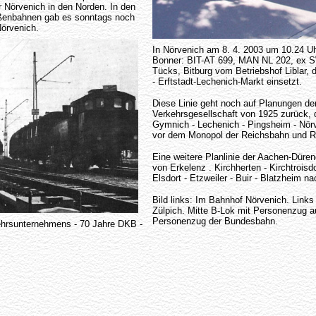
 Nörvenich in den Norden. In den
aßenbahnen gab es sonntags noch
Nörvenich.
In Nörvenich am 8. 4. 2003 um 10.24 U
Bonner: BIT-AT 699, MAN NL 202, ex 
Tücks, Bitburg vom Betriebshof Liblar, d
- Erftstadt-Lechenich-Markt einsetzt.
Diese Linie geht noch auf Planungen d
Verkehrsgesellschaft von 1925 zurück, 
Gymnich - Lechenich - Pingsheim - Nörve
vor dem Monopol der Reichsbahn und R
Eine weitere Planlinie der Aachen-Düren
von Erkelenz . Kirchherten - Kirchtroisd
Elsdort - Etzweiler - Buir - Blatzheim n
Bild links: Im Bahnhof Nörvenich. Link
Zülpich. Mitte B-Lok mit Personenzug a
Personenzug der Bundesbahn.
ehrsunternehmens - 70 Jahre DKB -