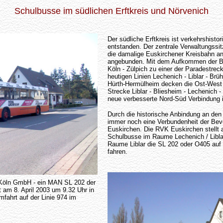
Schulbusse im südlichen Erftkreis und Nörvenich
Der südliche Erftkreis ist verkehrshisto
entstanden. Der zentrale Verwaltungssi
die damalige Euskirchener Kreisbahn an
angebunden. Mit dem Aufkommen der Bu
Köln - Zülpich zu einer der Paradestrec
heutigen Linien Lechenich - Liblar - Brü
Hürth-Hermülheim decken die Ost-West
Strecke Liblar - Bliesheim - Lechenich -
neue verbesserte Nord-Süd Verbindung i
Durch die historische Anbindung an den
immer noch eine Verbundenheit der Be
Euskirchen. Die RVK Euskirchen stellt 
Schulbusse im Raume Lechenich / Libla
Raume Liblar die SL 202 oder O405 auf
fahren.
 Köln GmbH - ein MAN SL 202 der
 am 8. April 2003 um 9.32 Uhr in
fahrt auf der Linie 974 im