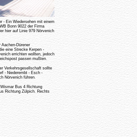
hr - Ein Wiedersehen mit einem
SWB Bonn 9022 der Firma
er hier auf Linie 979 Nörvenich
er Aachen-Dürener
die eine Strecke Kerpen -
nich errichten wollten, jedoch
eichspost passen mußten.
er Verkehrsgesellschaft sollte
orf - Niederembt - Esch -
ach Nörvenich führen.
s Wismar Bus 4 Richtung
us Richtung Zülpich. Rechts