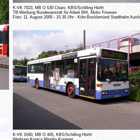
K-VK 7023, MB O 530 Citaro, KBS/Schilling Hürth
TB-Werbung Bundesanstalt für Arbeit BfA, Motiv Friseure
Foto: 11. August 2005 - 15.35 Uhr - Köln-Bocklemünd Stadtbahn Ausfa
K-VK 1040, MB O 405, KBS/Schilling Hürth
Werbung Konica Minolta Kopierer