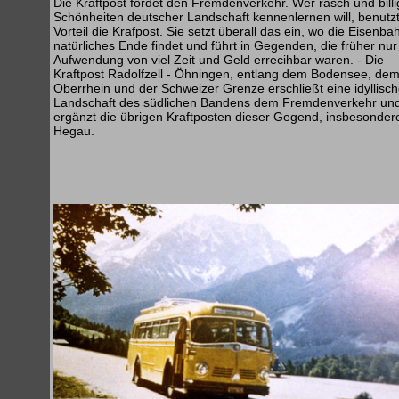
Die Kraftpost fördet den Fremdenverkehr. Wer rasch und billi
Schönheiten deutscher Landschaft kennenlernen will, benutzt
Vorteil die Krafpost. Sie setzt überall das ein, wo die Eisenbah
natürliches Ende findet und führt in Gegenden, die früher nur
Aufwendung von viel Zeit und Geld errecihbar waren. - Die
Kraftpost Radolfzell - Öhningen, entlang dem Bodensee, de
Oberrhein und der Schweizer Grenze erschließt eine idyllisc
Landschaft des südlichen Bandens dem Fremdenverkehr un
ergänzt die übrigen Kraftposten dieser Gegend, insbesonder
Hegau.