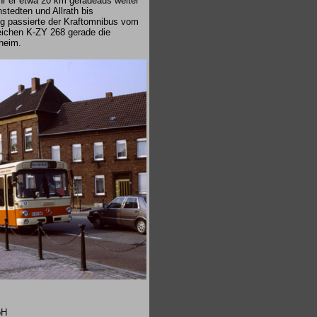
uhr er etwa 20 km geradeaus weiter
tedten und Allrath bis
ng passierte der Kraftomnibus vom
ichen K-ZY 268 gerade die
heim.
bH