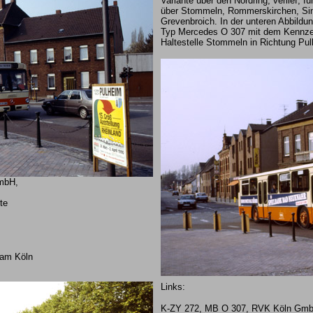
Variante über den Nordring, verlief, f
über Stommeln, Rommerskirchen, Sins
Grevenbroich. In der unteren Abbildu
Typ Mercedes O 307 mit dem Kennze
Haltestelle Stommeln in Richtung Pul
mbH,
te
dam Köln
Links:
K-ZY 272, MB O 307, RVK Köln Gm