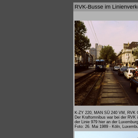
RVK-Busse im Linienverke
K-ZY 220, MAN SÜ 240 VM, RVK G
Der Kraftomnibus war bei der RVK i
der Linie 979 hier an der Luxemburg
Foto: 26. Mai 1989 - Köln, Luxembu