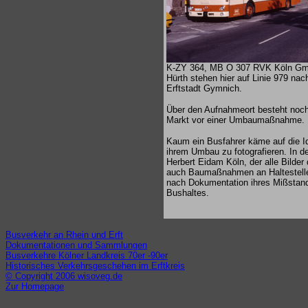
K-ZY 364, MB O 307 RVK Köln Gmb
Hürth stehen hier auf Linie 979 na
Erftstadt Gymnich.
Über den Aufnahmeort besteht noch
Markt vor einer Umbaumaßnahme.
Kaum ein Busfahrer käme auf die Id
ihrem Umbau zu fotografieren. In d
Herbert Eidam Köln, der alle Bilder
auch Baumaßnahmen an Haltestelle
nach Dokumentation ihres Mißstand
Bushaltes.
Busverkehr an Rhein und Erft
Dokumentationen und Sammlungen
Busverkehre Kölner Landkreis 70er -90er
Historisches Verkehrsgeschehen im Erftkreis
© Copyright 2006 wisoveg.de
Zur Homepage