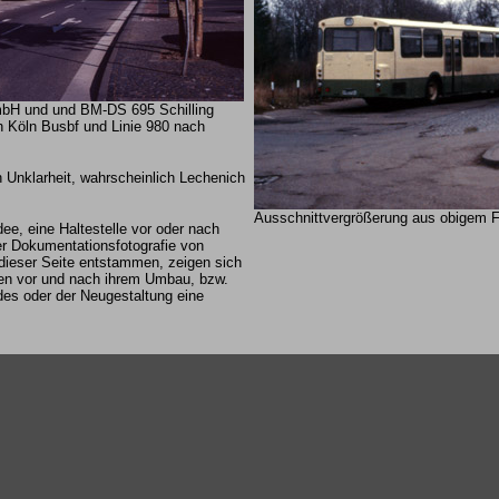
H und und BM-DS 695 Schilling
ch Köln Busbf und Linie 980 nach
 Unklarheit, wahrscheinlich Lechenich
Ausschnittvergrößerung aus obigem F
ee, eine Haltestelle vor oder nach
er Dokumentationsfotografie von
 dieser Seite entstammen, zeigen sich
n vor und nach ihrem Umbau, bzw.
es oder der Neugestaltung eine