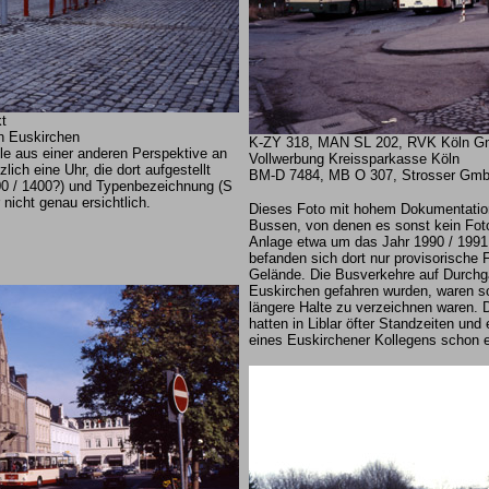
t
n Euskirchen
K-ZY 318, MAN SL 202, RVK Köln Gm
lle aus einer anderen Perspektive an
Vollwerbung Kreissparkasse Köln
ich eine Uhr, die dort aufgestellt
BM-D 7484, MB O 307, Strosser Gmb
0 / 1400?) und Typenbezeichnung (S
nicht genau ersichtlich.
Dieses Foto mit hohem Dokumentation
Bussen, von denen es sonst kein Foto
Anlage etwa um das Jahr 1990 / 1991
befanden sich dort nur provisorische 
Gelände. Die Busverkehre auf Durchga
Euskirchen gefahren wurden, waren so
längere Halte zu verzeichnen waren. 
hatten in Liblar öfter Standzeiten u
eines Euskirchener Kollegens schon e