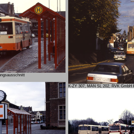
ngsausschnitt
K-ZY 307, MAN SL 202, RVK GmbH Köl