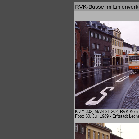
RVK-Busse im Linienverke
K-ZY 302, MAN SL 202, RVK Köln 
Foto: 30. Juli 1989 - Erftstadt Lec