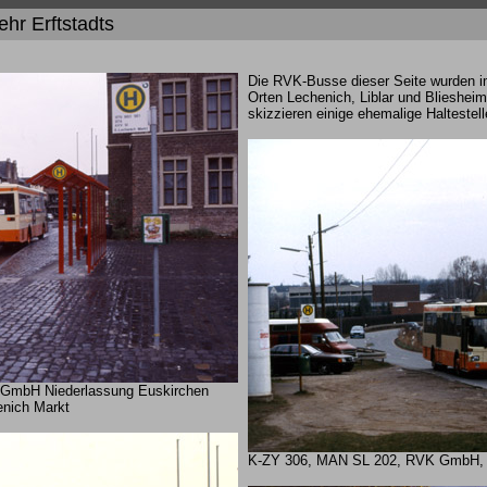
hr Erftstadts
Die RVK-Busse dieser Seite wurden im
Orten Lechenich, Liblar und Bliesheim
skizzieren einige ehemalige Haltestell
GmbH Niederlassung Euskirchen
henich Markt
K-ZY 306, MAN SL 202, RVK GmbH, E