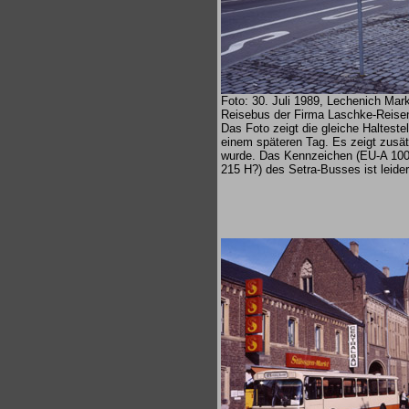
Foto: 30. Juli 1989, Lechenich Mark
Reisebus der Firma Laschke-Reise
Das Foto zeigt die gleiche Halteste
einem späteren Tag. Es zeigt zusätzl
wurde. Das Kennzeichen (EU-A 100
215 H?) des Setra-Busses ist leider 