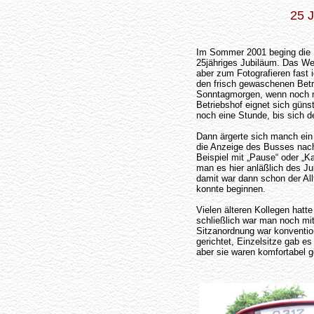
25 
Im Sommer 2001 beging die 
25jähriges Jubiläum. Das Wet
aber zum Fotografieren fast i
den frisch gewaschenen Betr
Sonntagmorgen, wenn noch nich
Betriebshof eignet sich güns
noch eine Stunde, bis sich de
Dann ärgerte sich manch ein 
die Anzeige des Busses nac
Beispiel mit „Pause“ oder „K
man es hier anläßlich des J
damit war dann schon der Al
konnte beginnen.
Vielen älteren Kollegen hatt
schließlich war man noch mit
Sitzanordnung war konvention
gerichtet, Einzelsitze gab es
aber sie waren komfortabel g