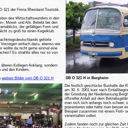
O 321 der Firma Rheinland Touristik.
iten des Wirtschaftswunders in den
n-, Mosel- und Ahr. Beliebt bei den
mablicks, der gefälligen Form und
cht zu groß für einen Kegelklub.
Nachkriegsdeutschlands gehörte
Vorzeigen einfach dazu, ebenso wie
 wollte da nicht gerne einmal eine
chen? Es strahlte alles nur so von
i älteren Kollegen Anklang, sondern
n und den Kindern.
DB O 321 H in Bergheim
h
weitere Bilder vom DB O 321 H
Die festlich geschücke Bushalle der
am 30. 6. 2001 kurz nach Einlaßbeginn
der Gründung der Niederlassung Bergh
offizieller Anlaß auf dem Betriebsgelän
man sich sich anfangs noch schwer, s
präsentieren oder hätte man besser e
Beispiel zusammen mit einem Floh- o
veranstalten sollen.
Zudem fanden noch zur gleichen Zeit P