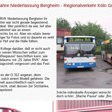
Jahre Niederlassung Bergheim - Regionalverkehr Köln 
RVK Niederlassung Bergheim ihr
ter war nicht gerade begeisternd,
deal. Wer pünktlich da war, lief über
iebshof wie an einem
ts los ist. Aber ein relativ leerer
tiger für Fotos und so dauerte es wohl
r Hof und die Halle füllten.
Kollege darüber, daß er nicht auch
h seinen Wünschen selbst zum
affeepause“ beschriften kann, wie
ubiläums mit „25 Jahre RVK“. Aber
ltagsstreß vergessen und das Fest
e es der O 312 angetan, denn
 solch einem Modell gefahren. Die
ell ausschließlich nach vorne
 nicht, statt dessen 2er Sitzbänke,
epolstert.
Solche individuelle Anzeigen wünscht
doch schön: „Mache Pause“ oder „Bin 