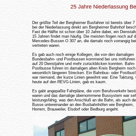
25 Jahre Niederlassung B
Der größte Teil der Bergheimer Busfahrer ist bereits über 7
bei der Niederlassung direkt am Bergheimer Bahnhof beschä
Fast die Hälfte ist schon über 10 Jahre dabei, ein Dienstalt
15 Jahren findet man häufig. Die meisten fingen noch auf 
Mercedes-Bussen O 307 an, die damals noch vorrangig be
vertreten waren.
Es gab auch noch einige Kollegen, die von den damaligen
Bundesbahn- und Postbussen kommend bei uns mitfuhren
auf 20 Dienstjahre und mehr zurückblicken konnten. Bahn-
Postbusse fuhren im damaligen alten Kreis Bergheim noch
wesentlich längeren Strecken. Ein Bahnbus- oder Postbusf
war niemand, der kurze Linien gewohnt war. Eine Taktung, 
heute auf den REVG-Linien, gab es kaum.
Es gabt angepaßte Fahrpläne, die vom Berufsverkehr bes
waren und das damalige übernommene Bussystem war se
leistungsfähig, was den Anschluß an die Bahn, als auch de
Busse untereinander an den Busbahnhöfen wie Bergheim,
Horrem, Brauweiler, Elsdorf oder Bedburg angeht.