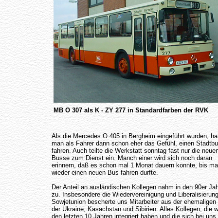
MB O 307 als K - ZY 277 in Standardfarben der RVK
Als die Mercedes O 405 in Bergheim eingeführt wurden, ha
man als Fahrer dann schon eher das Gefühl, einen Stadtb
fahren. Auch teilte die Werkstatt sonntag fast nur die neue
Busse zum Dienst ein. Manch einer wird sich noch daran
erinnern, daß es schon mal 1 Monat dauern konnte, bis m
wieder einen neuen Bus fahren durfte.
Der Anteil an ausländischen Kollegen nahm in den 90er Ja
zu. Insbesondere die Wiedervereinigung und Liberalisierung
Sowjetunion bescherte uns Mitarbeiter aus der ehemalige
der Ukraine, Kasachstan und Sibirien. Alles Kollegen, die wi
den letzten 10 Jahren integriert haben und die sich bei uns