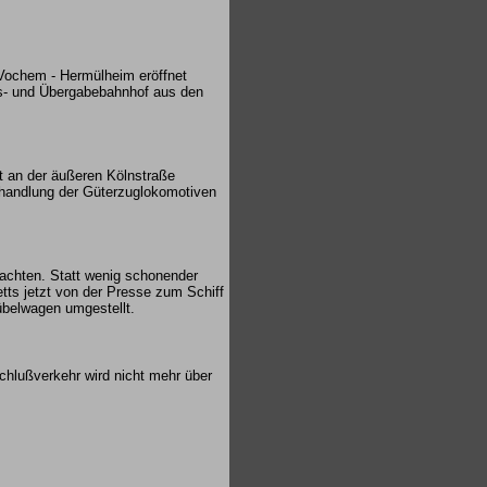
ochem - Hermülheim eröffnet
gs- und Übergabebahnhof aus den
t an der äußeren Kölnstraße
handlung der Güterzuglokomotiven
achten. Statt wenig schonender
tts jetzt von der Presse zum Schiff
übelwagen umgestellt.
chlußverkehr wird nicht mehr über