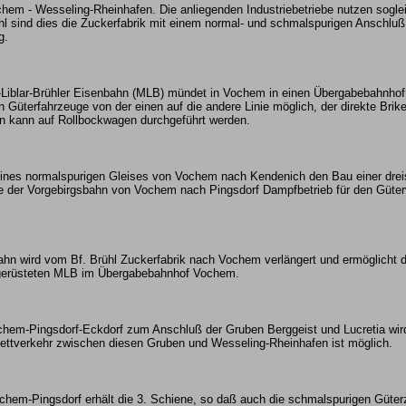
em - Wesseling-Rheinhafen. Die anliegenden Industriebetriebe nutzen soglei
ühl sind dies die Zuckerfabrik mit einem normal- und schmalspurigen Anschluß
g.
-Liblar-Brühler Eisenbahn (MLB) mündet in Vochem in einen Übergabebahnhof
 Güterfahrzeuge von der einen auf die andere Linie möglich, der direkte Brik
ln kann auf Rollbockwagen durchgeführt werden.
eines normalspurigen Gleises von Vochem nach Kendenich den Bau einer drei
der Vorgebirgsbahn von Vochem nach Pingsdorf Dampfbetrieb für den Güterver
hn wird vom Bf. Brühl Zuckerfabrik nach Vochem verlängert und ermöglicht d
gerüsteten MLB im Übergabebahnhof Vochem.
chem-Pingsdorf-Eckdorf zum Anschluß der Gruben Berggeist und Lucretia wird
kettverkehr zwischen diesen Gruben und Wesseling-Rheinhafen ist möglich.
em-Pingsdorf erhält die 3. Schiene, so daß auch die schmalspurigen Güterz