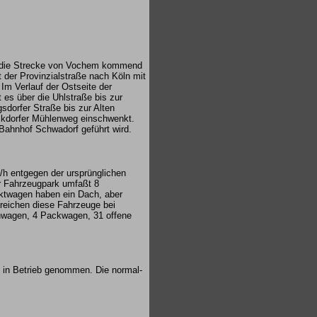
hrt die Strecke von Vochem kommend
 der Provinzialstraße nach Köln mit
m Verlauf der Ostseite der
 es über die Uhlstraße bis zur
sdorfer Straße bis zur Alten
Eckdorfer Mühlenweg einschwenkt.
 Bahnhof Schwadorf geführt wird.
/h entgegen der ursprünglichen
er Fahrzeugpark umfaßt 8
rktwagen haben ein Dach, aber
 reichen diese Fahrzeuge bei
enwagen, 4 Packwagen, 31 offene
d in Betrieb genommen. Die normal-