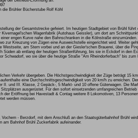
ge der Betriebs-Eröffnung an.
897
h die Brühler Bücherstube Rolf Köhl
tigstellung der Gesamtstrecke gefeiert. Im heutigen Stadtgebiet von Brühl fü
ur Kivernagel'schen Wagenfabrik (Autohaus Geissler), um dort am Schnittpunkt
 einer engen Kurve nahe den Bahnschranken in die Kölnstraße einzumünden. I
 wo zur Kreuzung von Zügen eine Ausweichstelle eingerichtet wird. Weiter geht
 Westseite, am Stern vorbei und an der Giesler'schen Brauerei, über die Ping
ach Süden ab entlang der heutigen Straßenführung, bis sie in Eckdorf in den 
s vor Schwadorf, wo sie über die heutige Straße "Am Rheindorferbach" bis zum
ichen Verkehr übergeben. Die Höchstgeschwindigkeit der Züge beträgt 15 km
nsaufenthalte eine Durchschnittsgeschwindigkeit von 20 km/h zu erreichen. D
 II. und III. Klasse, 2 Gepäck-, 5 Markt- und 10 offene Güterwagen. Die Ma
 Sitzplätzen ausgerüstet. Für den sofort einsetzenden umfangreichen Betrieb
ach der Eröffnung bei Havestadt & Contag weitere 8 Lokomotiven, 13 Person
tet werden müssen.
, Vochem - Berzdorf, mit dem Anschluß an den Staatsgüterbahnhof Brühl wir
n am Bahnhof Brühl Zuckerfabrik aufeinander.