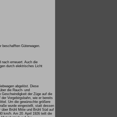
r beschafften Güterwagen.
 nach erneuert. Auch die
en durch elektrisches Licht
riebwagen abgelöst. Diese
über die Rauch- und
 Geschwindigkeit der Züge auf die
der Vorgebirgsbahn, wie er bereits
Mittel. Um die gewünschte größere
raße wurde eingestellt, statt dessen
r über Brühl Mitte und Brühl Süd auf
0 km/h. Am 20. April 1926 teilt die