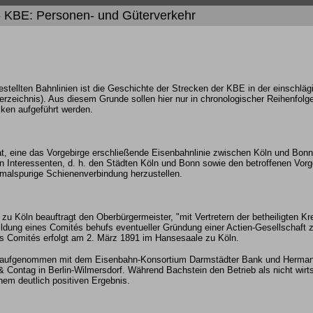
- KBE: Personen- und Güterverkehr
tellten Bahnlinien ist die Geschichte der Strecken der KBE in der einschläg
rverzeichnis). Aus diesem Grunde sollen hier nur in chronologischer Reihenfolge
ken aufgeführt werden.
, eine das Vorgebirge erschließende Eisenbahnlinie zwischen Köln und Bonn
den Interessenten, d. h. den Städten Köln und Bonn sowie den betroffenen Vor
chmalspurige Schienenverbindung herzustellen.
u Köln beauftragt den Oberbürgermeister, "mit Vertretern der betheiligten 
ldung eines Comités behufs eventueller Gründung einer Actien-Gesellschaft 
es Comités erfolgt am 2. März 1891 im Hansesaale zu Köln.
 aufgenommen mit dem Eisenbahn-Konsortium Darmstädter Bank und Herman
Contag in Berlin-Wilmersdorf. Während Bachstein den Betrieb als nicht wirtsc
m deutlich positiven Ergebnis.