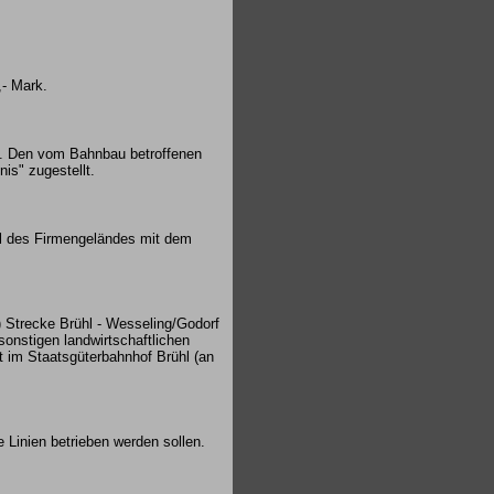
,- Mark.
e. Den vom Bahnbau betroffenen
is" zugestellt.
il des Firmengeländes mit dem
) Strecke Brühl - Wesseling/Godorf
sonstigen landwirtschaftlichen
 im Staatsgüterbahnhof Brühl (an
Linien betrieben werden sollen.