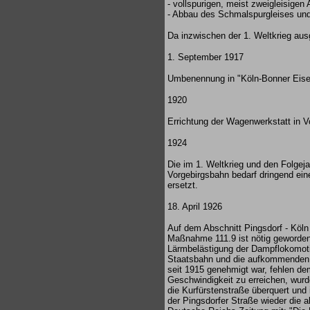
- vollspurigen, meist zweigleisigen
- Abbau des Schmalspurgleises und 
Da inzwischen der 1. Weltkrieg ausg
1. September 1917
Umbenennung in "Köln-Bonner Eis
1920
Errichtung der Wagenwerkstatt in 
1924
Die im 1. Weltkrieg und den Folge
Vorgebirgsbahn bedarf dringend ei
ersetzt.
18. April 1926
Auf dem Abschnitt Pingsdorf - Köl
Maßnahme 111.9 ist nötig geworden,
Lärmbelästigung der Dampflokomoti
Staatsbahn und die aufkommenden Au
seit 1915 genehmigt war, fehlen de
Geschwindigkeit zu erreichen, wurde
die Kurfürstenstraße überquert und i
der Pingsdorfer Straße wieder die a