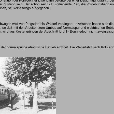
irektion der Köln-Bonner Eisenbahn betonte bei einer Besichtigungsfahrt, der
er Zustand sein. Der schon seit 1911 vorliegende Plan, die Vorgebirgsbahn no
eiben, sei keineswegs aufgegeben."
bwagen wird von Pingsdorf bis Waldorf verlängert. Inzwischen haben sich die
lt, so daß mit den Arbeiten zum Umbau auf Normalspur und elektrischen Bet
t wird aus Kostengründen der Abschnitt Brühl - Bonn jedoch nicht zweigleisig
er normalspurige elektrische Betrieb eröffnet. Die Weiterfahrt nach Köln erf