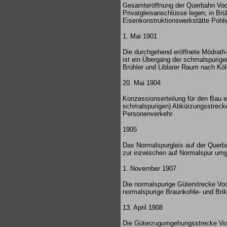
Gesamteröffnung der Querbahn Voch
Privatgleisanschlüsse legen; in Br
Eisenkonstruktionswerkstätte Pohli
1. Mai 1901
Die durchgehend eröffnete Mödrath
ist ein Übergang der schmalspurigen
Brühler und Liblarer Raum nach Kö
20. Mai 1904
Konzessionserteilung für den Bau 
schmalspurigen) Abkürzungsstrecke 
Personenverkehr.
1905
Das Normalspurgleis auf der Querba
zur inzwischen auf Normalspur um
1. November 1907
Die normalspurige Güterstrecke Vo
normalspurige Braunkohle- und Bri
13. April 1908
Die Güterzugumgehungsstrecke Voch