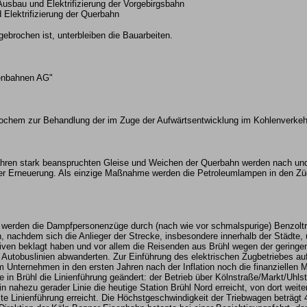
 Ausbau und Elektrifizierung der Vorgebirgsbahn
Elektrifizierung der Querbahn
ebrochen ist, unterbleiben die Bauarbeiten.
enbahnen AG"
Vochem zur Behandlung der im Zuge der Aufwärtsentwicklung im Kohlenverkeh
jahren stark beanspruchten Gleise und Weichen der Querbahn werden nach und
ner Erneuerung. Als einzige Maßnahme werden die Petroleumlampen in den Züg
n werden die Dampfpersonenzüge durch (nach wie vor schmalspurige) Benzolt
 nachdem sich die Anlieger der Strecke, insbesondere innerhalb der Städte, 
ven beklagt haben und vor allem die Reisenden aus Brühl wegen der geringen
tobuslinien abwanderten. Zur Einführung des elektrischen Zugbetriebes auf 
m Unternehmen in den ersten Jahren nach der Inflation noch die finanziellen 
 in Brühl die Linienführung geändert: der Betrieb über Kölnstraße/Markt/Uhlst
n nahezu gerader Linie die heutige Station Brühl Nord erreicht, von dort weite
lte Linienführung erreicht. Die Höchstgeschwindigkeit der Triebwagen beträgt 4