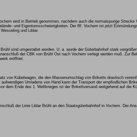
chem wird in Betrieb genommen, nachdem auch die normalspurige Strecke V
elände- und Eigentumsschwierigkeiten. Der Bf. Vochem ist jetzt Einmündun
Wesseling und Liblar.
 Brühl sind umgestaltet worden. U. a. wurde der Güterbahnhof stark vergrößer
ahnanschluß der CBK von Brühl Ost nach Vochem verlegt werden muß. Zur Be
werk eröffnet.
satz von Kübelwagen, die den Massenumschlag von Briketts drastisch vereinf
r aufwendigen Umladens von Hand kann der Transport der empfindlichen Brike
vor dem Ende des 1. Weltkrieges ist der Brikettversand weitgehend auf die K
nschluß der Linie Liblar Brühl an den Staatsgüterbahnhof in Vochem. Der Ans