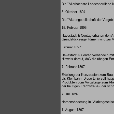
Die "Allerhöchste Landesherrliche 
5. Oktober 1894
Die "Aktiengesellschaft der Vorgeb
15. Februar 1895
Havestadt & Contag erhalten den A
Grundstückseigentümern wird zur Ve
Februar 1897
Havestadt & Contag verhandeln mit
Hinweis darauf, daß die übrigen En
7. Februar 1897
Erteilung der Konzession zum Bau u
als Kleinbahn. Diese Linie soll hau
Produkten vom Vorgebirge zum Rhei
der heutigen Franzstraße), der sch
7. Juli 1897
Namensänderung in "Aktiengesellsch
1. August 1897