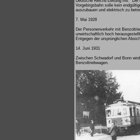
Deutsche Reichs-Zeitung mit: "Die D
Vorgebirgsbahn solle kein endgültig
auszubauen und elektrisch zu betr
7. Mai 1928
Der Personenverkehr mit Benzoltrie
unwirtschaftlich hoch herausgestel
Entgegen der ursprünglichen Absich
14. Juni 1931
Zwischen Schwadorf und Bonn wird d
Benzoltriebwagen.