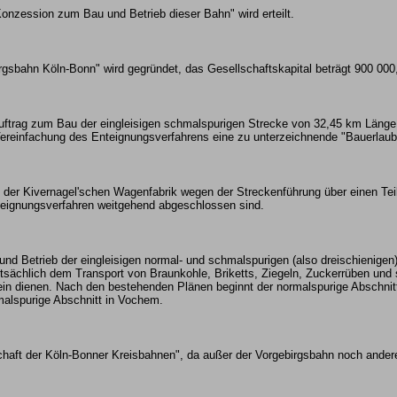
Konzession zum Bau und Betrieb dieser Bahn" wird erteilt.
irgsbahn Köln-Bonn" wird gegründet, das Gesellschaftskapital beträgt 900 000
uftrag zum Bau der eingleisigen schmalspurigen Strecke von 32,45 km Läng
reinfachung des Enteignungsverfahrens eine zu unterzeichnende "Bauerlaubn
 der Kivernagel'schen Wagenfabrik wegen der Streckenführung über einen Te
teignungsverfahren weitgehend abgeschlossen sind.
nd Betrieb der eingleisigen normal- und schmalspurigen (also dreischienigen
ptsächlich dem Transport von Braunkohle, Briketts, Ziegeln, Zuckerrüben und 
n dienen. Nach den bestehenden Plänen beginnt der normalspurige Abschnitt
malspurige Abschnitt in Vochem.
aft der Köln-Bonner Kreisbahnen", da außer der Vorgebirgsbahn noch andere 