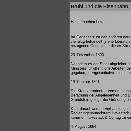
Brühl und die Eisenbahn 
Hans-Joachim Leven
Im Gegensatz zu den anderen darges
vielfältig behandelt (siehe Literatu
bezogenen Geschichte dieser Strec
20. Dezember 1890
Nachdem es der Staat abgelehnt hat
Ministers für öffentliche Arbeiten 
gegeben, in Eigeninitiative eine s
19. Februar 1891
Die Stadtverordneten-Versammlung z
Berathung der Angelegenheit und Bi
Grundstein gelegt, die Gründung d
Kurz darauf werden Verhandlungen
Regierungsbaumeistern Havestadt & 
kommen Havestadt & Contag zu eine
4. August 1894