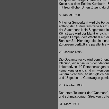
Fahrplan der Vorgebirgsbahn vom Ta
Kopie aus dem Reichs-Kursbuch 1
mit freundlicher Unterstützung durc
8. Januar 1898
Mit einer Sonderfahrt wird die Fer
entlang der Kurfürstenstraße bis z
der Staatsbahn Köln-Bingerbrück in
Kölnstraße wird der Markt erreicht,
Ewigen Lampe, dort Wechsel auf die
Bonnstraße. Hier biegt die Linie n
Zu diesem verläuft sie parallel bi
20. Januar 1898
Die Gesamtstrecke wird dem öffentl
Planung, einschließlich der Statio
Lokomotiven, 10 Personenwagen der
keine Fenster und sind mit wenigen
weitem nicht aus, so daß gleich n
und 18 gedeckte Güterwagen gemie
25. Oktober 1900
Das erste Teilstück der "Querbahn"
und schmalspurigen Strecken treffe
31. März 1901