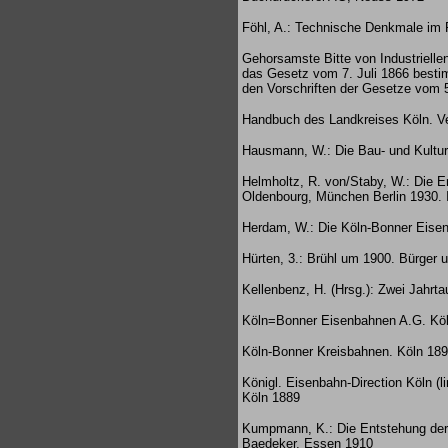
Föhl, A.: Technische Denkmale im R
Gehorsamste Bitte von Industriell
das Gesetz vom 7. Juli 1866 besti
den Vorschriften der Gesetze vom 
Handbuch des Landkreises Köln. Ve
Hausmann, W.: Die Bau- und Kulturd
Helmholtz, R. von/Staby, W.: Die 
Oldenbourg, München Berlin 1930. 
Herdam, W.: Die Köln-Bonner Eisen
Hürten, 3.: Brühl um 1900. Bürger u
Kellenbenz, H. (Hrsg.): Zwei Jahrt
Köln=Bonner Eisenbahnen A.G. Köln
Köln-Bonner Kreisbahnen. Köln 18
Königl. Eisenbahn-Direction Köln (l
Köln 1889
Kumpmann, K.: Die Entstehung der 
Baedeker, Essen 1910