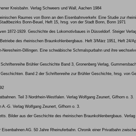
chener Kreisbahn. Verlag Schweers und Wall, Aachen 1984
heinischen Raumes von Bonn an den Eisenbahnverkehr. Eine Studie zur rhein
Stadtbezirks Bonn-Beuel, Heft 15, hrsg. von der Stadt Bonn, Bonn 1971
iven 1872-1929. Geschichte des Lokomotivbaues in Düsseldorf. Steiger Verla
e Betriebe des rheinischen Braunkohlenbergbaus. Heft 3/März 1951, Heft 24/Ap
en-Neresheim-Dillingen. Eine schwäbische Schmalspurbahn und ihre wechselv
h. Schriftenreihe Brühler Geschichte Band 3, Gronenberg Verlag, Gummersbac
Geschichten. Band 2 der Schriftenreihe zur Brühler Geschichte, hrsg. von Ger
92
atbahnen. Teil 3 Nordrhein-Westfalen. Verlag Wolfgang Zeunert, Gifhorn o. 3.
 A.-G. Verlag Wolfgang Zeunert, Gifhorn o. 3.
ketts. Bilder aus der Geschichte des rheinischen Braunkohlenbergbaus. Verl
 Eisenbahnen AG. 50 Jahre Rheinuferbahn. Chronik einer Privatbahn zwische