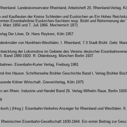
heinland. Landeskonservator Rheinland, Arbeitsheft 20, Rheinland-Verlag, K
en und Kaufleuten der Kreise Schleiden und Euskirchen an Ein Hohes Reichs
mmten Eisenbahnlinie Euskirchen-Sechtem resp. Brühl und Reformierung der 
5. März 1856 und 7. Juli 1866. Mechernich 1871
rlag Der Löwe, Dr. Hans Reykers, Köln 1957
enkmäler von Nordrhein-Westfalen. I. Rheinland, 7.3 Stadt Brühl. Gebr. Mann
Entwicklung der Lokomotive im Gebiete des Vereins deutscher Eisenbahnverwa
II. Band 1880-1920. R. Oldenbourg, München Berlin 1937
bahnen. Eisenbahn-Kurier Verlag, Freiburg 1981
nd ihre Häuser. Schriftenreihe Brühler Geschichte Band I, Verlag Brühler Büc
ausende Kölner Wirtschaft. GrevenVerlag, Köln 1975
 am Rhein. Industrie und Handel Band 26. Verlag Wilhelm Raue, Berlin 1926
99
inksrh.) (Hrsg.): Eisenbahn-Verkehrs-Anzeiger für Rheinland und Westfalen. 8.
Rheinischen Eisenbahn-Gesellschaft 1830-1844. Ein erster Beitrag zur Gesch