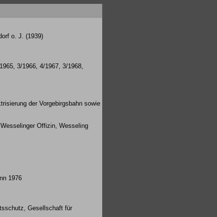
rf o. J. (1939)
/1965, 3/1966, 4/1967, 3/1968,
risierung der Vorgebirgsbahn sowie
 Wesselinger Offizin, Wesseling
onn 1976
tsschutz, Gesellschaft für