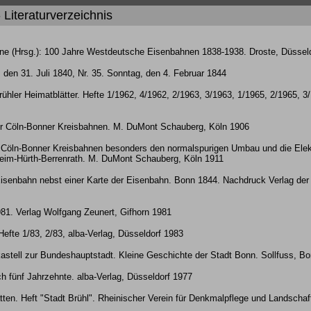
 Literaturverzeichnis
ne (Hrsg.): 100 Jahre Westdeutsche Eisenbahnen 1838-1938. Droste, Düsseldo
 den 31. Juli 1840, Nr. 35. Sonntag, den 4. Februar 1844
rühler Heimatblätter. Hefte 1/1962, 4/1962, 2/1963, 3/1963, 1/1965, 2/1965, 3
der Cöln-Bonner Kreisbahnen. M. DuMont Schauberg, Köln 1906
r Cöln-Bonner Kreisbahnen besonders den normalspurigen Umbau und die Elekt
eim-Hürth-Berrenrath. M. DuMont Schauberg, Köln 1911
Eisenbahn nebst einer Karte der Eisenbahn. Bonn 1844. Nachdruck Verlag der
981. Verlag Wolfgang Zeunert, Gifhorn 1981
efte 1/83, 2/83, alba-Verlag, Düsseldorf 1983
astell zur Bundeshauptstadt. Kleine Geschichte der Stadt Bonn. Sollfuss, B
h fünf Jahrzehnte. alba-Verlag, Düsseldorf 1977
tten. Heft "Stadt Brühl". Rheinischer Verein für Denkmalpflege und Landschaf