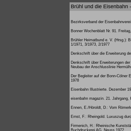
Brühl und die Eisenbahn -
Bezirksverband der Eisenbahnverei
Bonner Wochenblatt Nr. 91. Freitag,
Brühler Heimatbund e. V. (Hrsg.): B
1/1971, 3/1973, 2/1977
Denkschrift über die Erweiterung 
Denkschrift über Erweiterungen de
Neubau der Anschlusslinie Hermülh
Der Begleiter auf der Bonn-Cölner 
1978
Eisenbahn Illustrierte. Dezember 1
eisenbahn magazin. 21. Jahrgang, H
Ennen, E./Höroldt, D.: Vom Römerk
Ernst, F.: Rheingold. Luxuszug durc
Firmenich, H.: Rheinische Kunststä
Buchdruckerei AG, Neuss 1972