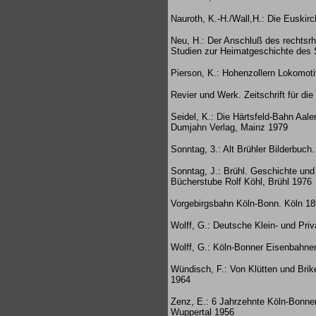
Nauroth, K.-H./Wall,H.: Die Euskir
Neu, H.: Der Anschluß des rechtsr
Studien zur Heimatgeschichte des 
Pierson, K.: Hohenzollern Lokomot
Revier und Werk. Zeitschrift für di
Seidel, K.: Die Härtsfeld-Bahn Aal
Dumjahn Verlag, Mainz 1979
Sonntag, 3.: Alt Brühler Bilderbuc
Sonntag, J.: Brühl. Geschichte und 
Bücherstube Rolf Köhl, Brühl 1976
Vorgebirgsbahn Köln-Bonn. Köln 18
Wolff, G.: Deutsche Klein- und Priv
Wolff, G.: Köln-Bonner Eisenbahnen
Wündisch, F.: Von Klütten und Bri
1964
Zenz, E.: 6 Jahrzehnte Köln-Bonner
Wuppertal 1956