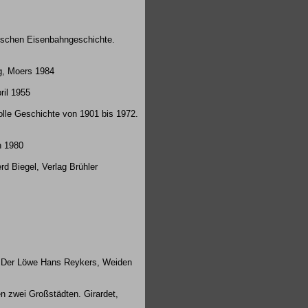
ischen Eisenbahngeschichte.
g, Moers 1984
ril 1955
olle Geschichte von 1901 bis 1972.
h 1980
d Biegel, Verlag Brühler
ag Der Löwe Hans Reykers, Weiden
n zwei Großstädten. Girardet,